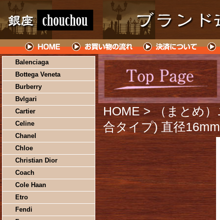
Balenciaga
Bottega Veneta
Burberry
Bvlgari
HOME
> （まとめ）
Cartier
Celine
合タイプ) 直径16mm 
Chanel
Chloe
Christian Dior
Coach
Cole Haan
Etro
Fendi