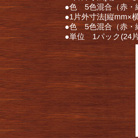
●色 5色混合（赤
●1片外寸法[縦mm×横
●色 5色混合（赤
●単位 1パック(24片