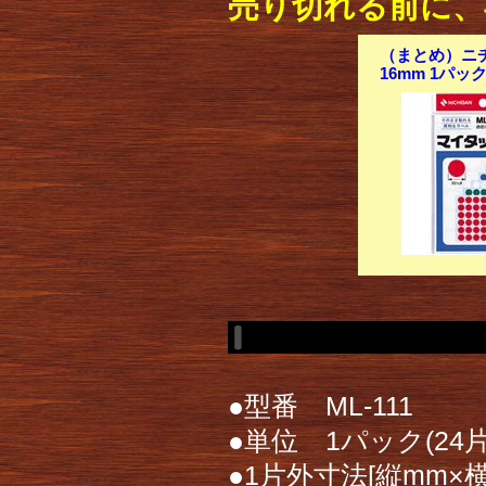
売り切れる前に、
（まとめ）ニチ
16mm 1パック
●型番 ML-111
●単位 1パック(24片
●1片外寸法[縦mm×横