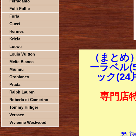
Ferragamo
Folli Follie
Furla
Gucci
Hermes
Krizia
Loewe
Louis Vuitton
（まとめ）
Melie Bianco
ーラベル(
Miumiu
ック(24
Orobianco
Prada
Ralph Lauren
専門店
Roberta di Camerino
Tommy Hilfiger
Versace
Vivienne Westwood
希