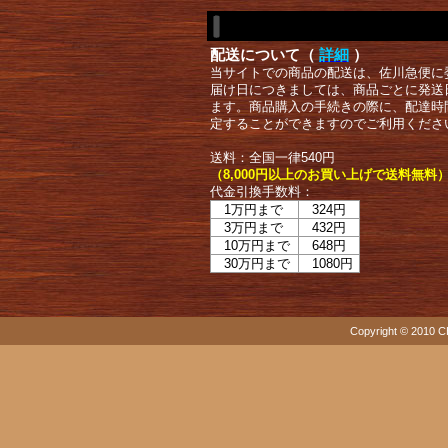
配送について（
詳細
）
当サイトでの商品の配送は、佐川急便に
届け日につきましては、商品ごとに発送
ます。商品購入の手続きの際に、配達時
定することができますのでご利用くださ
送料：全国一律540円
（8,000円以上のお買い上げで送料無料
代金引換手数料：
1万円まで
324円
3万円まで
432円
10万円まで
648円
30万円まで
1080円
Copyright © 2010 