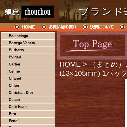
Balenciaga
Bottega Veneta
Burberry
Bvlgari
HOME
> （まとめ）
Cartier
Celine
(13×105mm) 1パ
Chanel
Chloe
Christian Dior
Coach
Cole Haan
Etro
Fendi