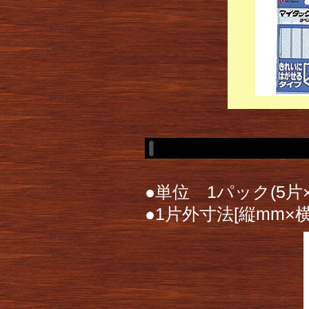
●単位 1パック(5片
●1片外寸法[縦mm×横