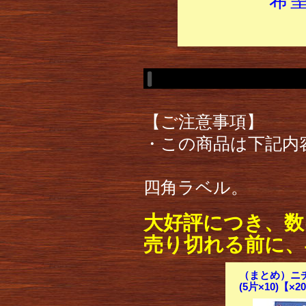
【ご注意事項】
・この商品は下記内
四角ラベル。
大好評につき、数
売り切れる前に、
（まとめ）ニチバ
(5片×10)【×