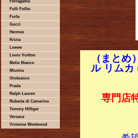
Ferragamo
Folli Follie
Furla
Gucci
Hermes
Krizia
Loewe
Louis Vuitton
（まとめ）
Melie Bianco
ル リムカ (
Miumiu
Orobianco
Prada
Ralph Lauren
専門店
Roberta di Camerino
Tommy Hilfiger
Versace
Vivienne Westwood
希