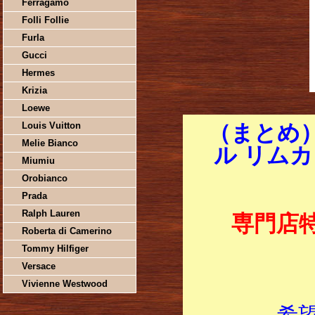
Ferragamo
Folli Follie
Furla
Gucci
Hermes
Krizia
Loewe
Louis Vuitton
（まとめ）
Melie Bianco
ル リムカ 
Miumiu
Orobianco
Prada
Ralph Lauren
専門店
Roberta di Camerino
Tommy Hilfiger
Versace
Vivienne Westwood
希