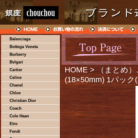
Balenciaga
Bottega Veneta
Burberry
Bvlgari
HOME
> （まとめ）
Cartier
Celine
(18×50mm) 1パッ
Chanel
Chloe
Christian Dior
Coach
Cole Haan
Etro
Fendi