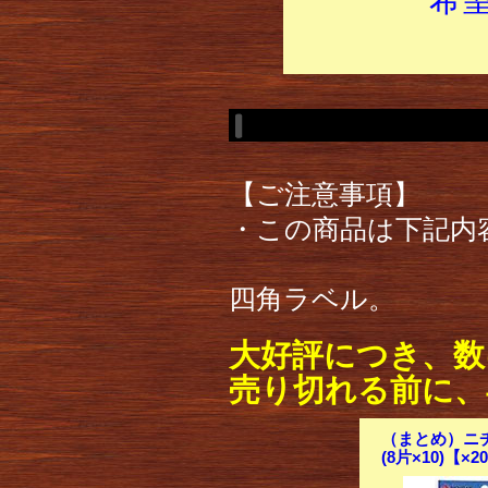
【ご注意事項】
・この商品は下記内
四角ラベル。
大好評につき、数
売り切れる前に、
（まとめ）ニチバ
(8片×10)【×