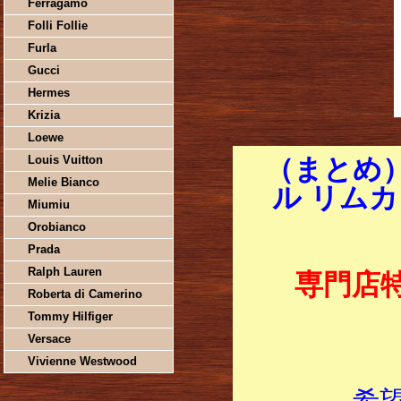
Ferragamo
Folli Follie
Furla
Gucci
Hermes
Krizia
Loewe
Louis Vuitton
（まとめ）
Melie Bianco
ル リムカ 
Miumiu
Orobianco
Prada
Ralph Lauren
専門店
Roberta di Camerino
Tommy Hilfiger
Versace
Vivienne Westwood
希