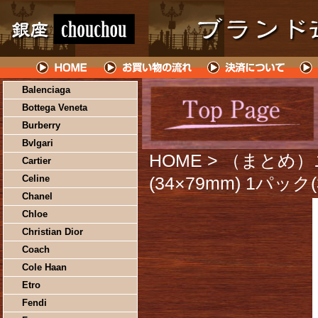
Balenciaga
Bottega Veneta
Burberry
Bvlgari
HOME
> （まとめ）
Cartier
Celine
(34×79mm) 1パッ
Chanel
Chloe
Christian Dior
Coach
Cole Haan
Etro
Fendi