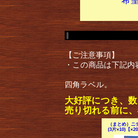
【ご注意事項】
・この商品は下記内
四角ラベル。
大好評につき、数
売り切れる前に、
（まとめ）ニチバ
(3片×10)【×