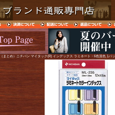
 （まとめ）ニチバン マイタック(R) インデックス ラミネート・6色混色 1パック