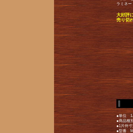
ラミネー
大好評
売り切
●単位 1
●商品種
●1片外寸
●型番 ML