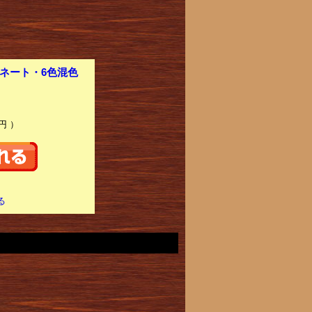
ミネート・6色混色
円 ）
る