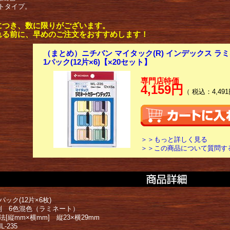
トタイプ。
につき、数に限りがございます。
れる前に、早めのご注文をおすすめします！
（まとめ）ニチバン マイタック(R) インデックス ラ
1パック(12片×6)【×20セット】
専門店特価
4,159円
（ 税込：4,491
＞＞もっと詳しく見る
＞＞この商品について質問す
パック(12片×6枚)
別 6色混色（ラミネート）
法[縦mm×横mm] 縦23×横29mm
-235