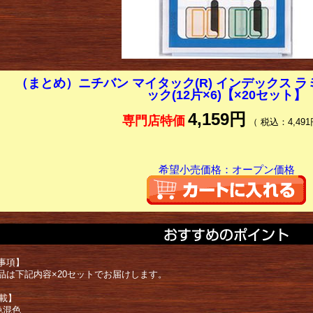
（まとめ）ニチバン マイタック(R) インデックス ラ
ック(12片×6)【×20セット】
4,159円
専門店特価
（ 税込：4,491
希望小売価格：オープン価格
事項】
品は下記内容×20セットでお届けします。
掲載】
色混色