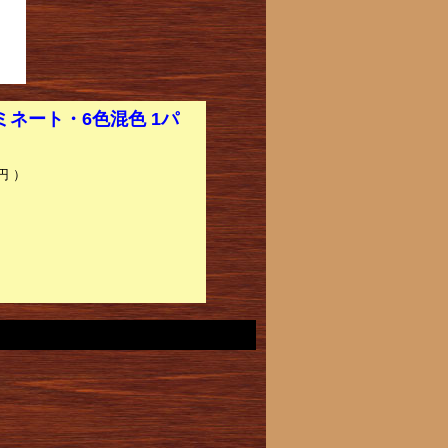
ミネート・6色混色 1パ
円 ）