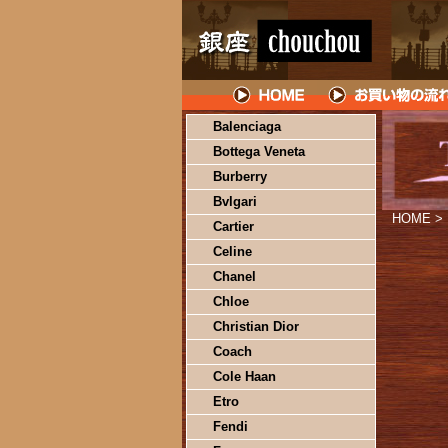
Balenciaga
Bottega Veneta
Burberry
Bvlgari
HOME
>
Cartier
Celine
Chanel
Chloe
Christian Dior
Coach
Cole Haan
Etro
Fendi