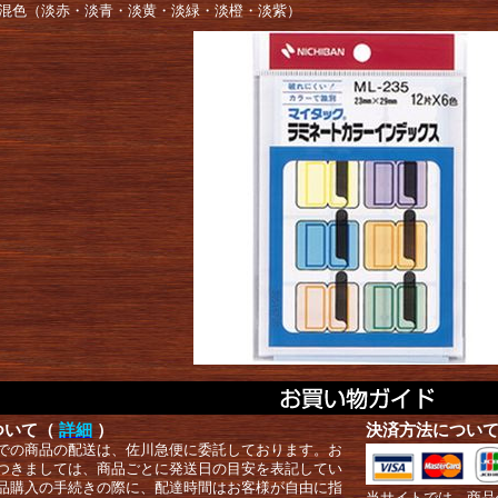
色混色（淡赤・淡青・淡黄・淡緑・淡橙・淡紫）
ついて（
詳細
）
決済方法につい
での商品の配送は、佐川急便に委託しております。お
つきましては、商品ごとに発送日の目安を表記してい
品購入の手続きの際に、配達時間はお客様が自由に指
当サイトでは、商品