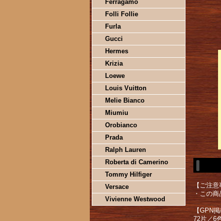
Ferragamo
Folli Follie
Furla
Gucci
Hermes
Krizia
Loewe
Louis Vuitton
Melie Bianco
Miumiu
Orobianco
Prada
Ralph Lauren
Roberta di Camerino
Tommy Hilfiger
【ご注意
Versace
・この商
Vivienne Westwood
【GPN
72片／6