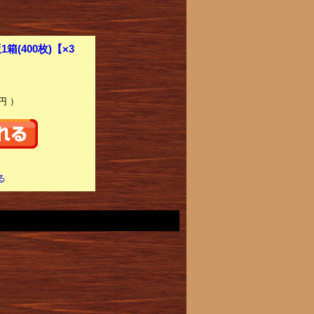
(400枚)【×3
円 ）
る