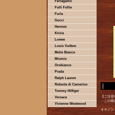
Ferragamo
Folli Follie
Furla
Gucci
Hermes
Krizia
Loewe
Louis Vuitton
Melie Bianco
Miumiu
Orobianco
Prada
Ralph Lauren
Roberta di Camerino
Tommy Hilfiger
【ご注意
Versace
・この商
Vivienne Westwood
キヤノン 