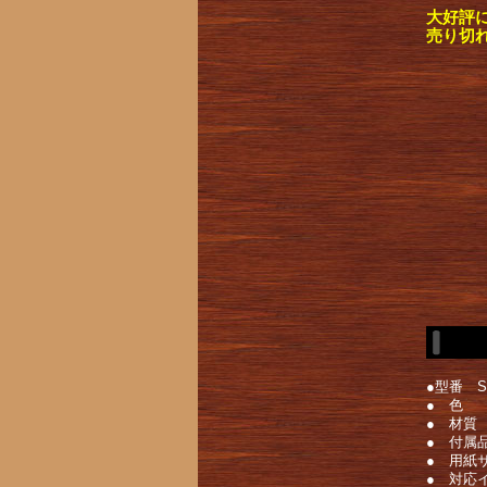
大好評
売り切
●型番 S
● 色
● 材質
● 付属
● 用紙
● 対応