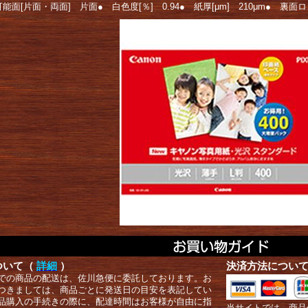
能面[片面・両面] 片面● 白色度[％] 0.94● 紙厚[μm] 210μm● 裏
ついて（
詳細
）
決済方法につい
での商品の配送は、佐川急便に委託しております。お
つきましては、商品ごとに発送日の目安を表記してい
品購入の手続きの際に、配達時間はお客様が自由に指
当サイトでは、商品