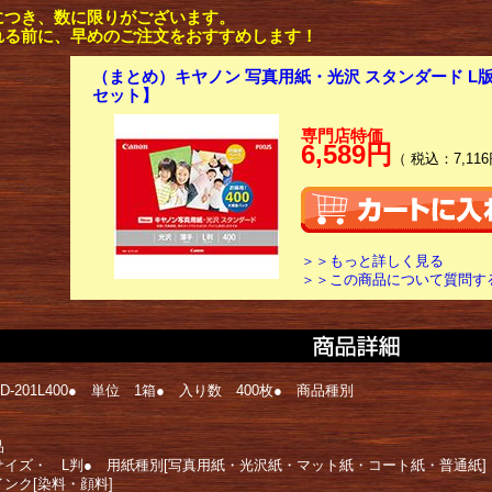
につき、数に限りがございます。
れる前に、早めのご注文をおすすめします！
（まとめ）キヤノン 写真用紙・光沢 スタンダード L版1箱
セット】
専門店特価
6,589円
（ 税込：7,116
＞＞もっと詳しく見る
＞＞この商品について質問す
D-201L400● 単位 1箱● 入り数 400枚● 商品種別
品
サイズ・ L判● 用紙種別[写真用紙・光沢紙・マット紙・コート紙・普通紙]
インク[染料・顔料]