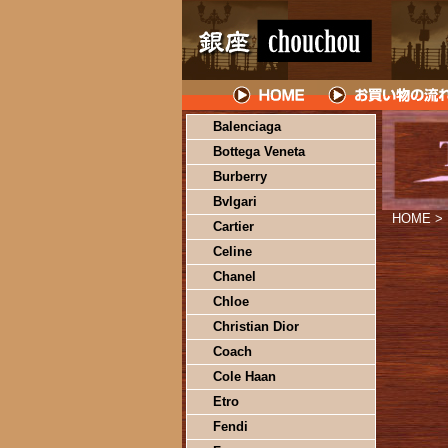
Balenciaga
Bottega Veneta
Burberry
Bvlgari
HOME
>
Cartier
Celine
Chanel
Chloe
Christian Dior
Coach
Cole Haan
Etro
Fendi