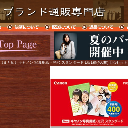
 （まとめ）キヤノン 写真用紙・光沢 スタンダード L版1箱(400枚)【×3セッ