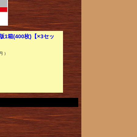
箱(400枚)【×3セッ
円 ）