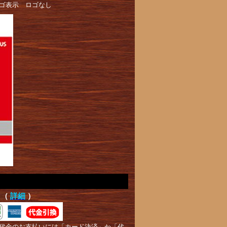
面ロゴ表示 ロゴなし
て（
詳細
）
代金のお支払いには「カード決済」か「代