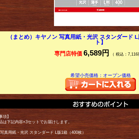
（まとめ）キヤノン 写真用紙・光沢 スタンダード L版1
ト】
6,589円
専門店特価
（ 税込：7,116
希望小売価格：オープン価格
事項】
品は下記内容×3セットでお届けします。
写真用紙・光沢 スタンダード L版1箱（400枚）