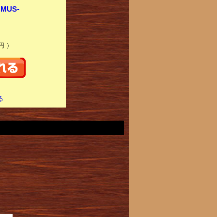
MUS-
円 ）
る