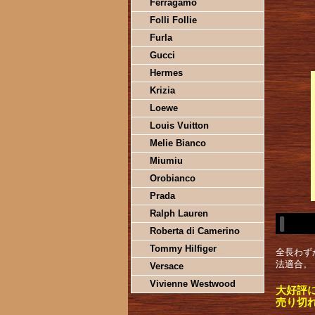
Ferragamo
Folli Follie
Furla
Gucci
Hermes
Krizia
Loewe
Louis Vuitton
Melie Bianco
Miumiu
Orobianco
Prada
Ralph Lauren
Roberta di Camerino
Tommy Hilfiger
全長わず
法適合。
Versace
Vivienne Westwood
大好評
売り切