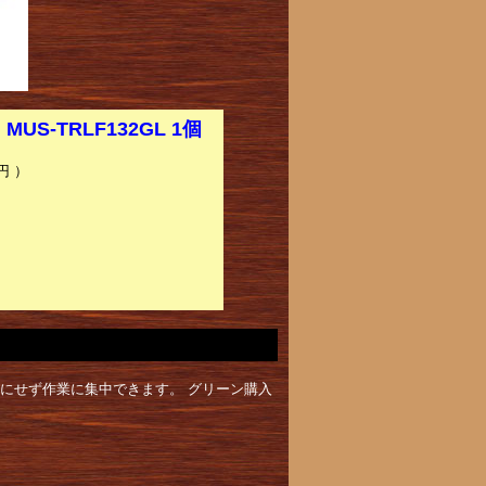
-TRLF132GL 1個
円 ）
にせず作業に集中できます。 グリーン購入