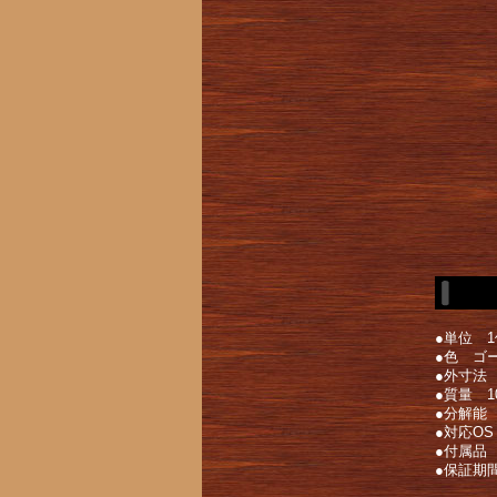
●単位 1
●色 ゴ
●外寸法 幅
●質量 1
●分解能 
●対応OS 
●付属品
●保証期