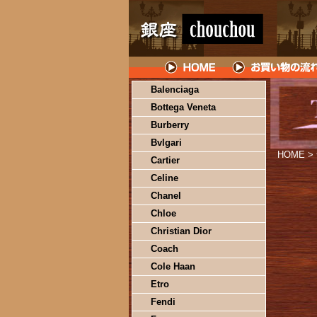
Balenciaga
Bottega Veneta
Burberry
Bvlgari
HOME
>
Cartier
Celine
Chanel
Chloe
Christian Dior
Coach
Cole Haan
Etro
Fendi