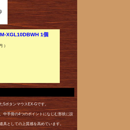
-XGL10DBWH 1個
円 ）
5ボタンマウスEX-Gです。
、中手骨の4つのポイントになじむ形状に設
道具としての上質感を高めています。