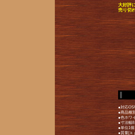
大好評
売り切
●対応OSWi
●商品種別
●色ホワ
●寸法幅8.
●単位1個
●質量[ｋｇ