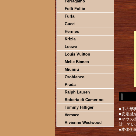
Ferragamo
Folli Follie
Furla
Gucci
Hermes
Krizia
Loewe
Louis Vuitton
Melie Bianco
Miumiu
Orobianco
Prada
Ralph Lauren
Roberta di Camerino
Tommy Hilfiger
■手の形
■安定感
Versace
■マウス
Vivienne Westwood
計してい
■本体側