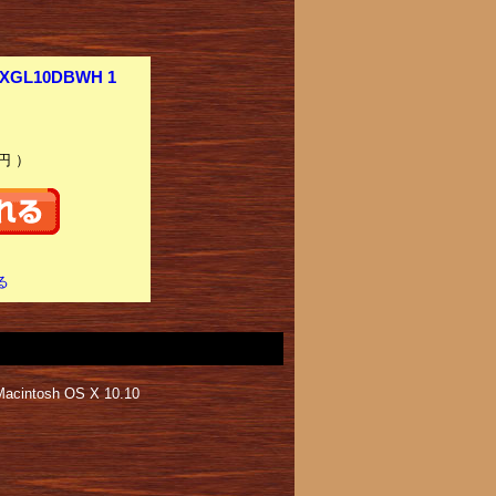
GL10DBWH 1
円 ）
る
intosh OS X 10.10