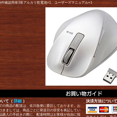
動作確認用単3形アルカリ乾電池×1、ユーザーズマニュアル×1
ついて（
詳細
）
決済方法につい
での商品の配送は、佐川急便に委託しております。お
つきましては、商品ごとに発送日の目安を表記してい
品購入の手続きの際に、配達時間はお客様が自由に指
当サイトでは、商品