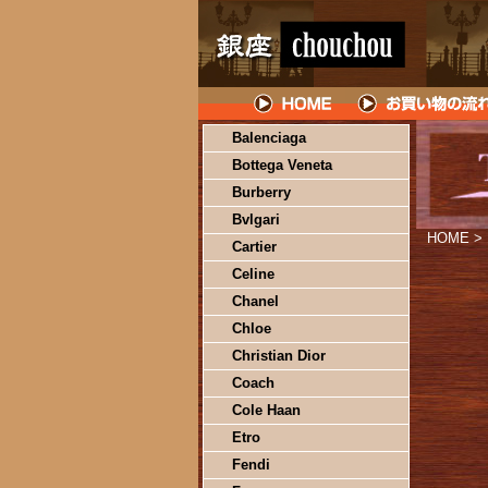
Balenciaga
Bottega Veneta
Burberry
Bvlgari
HOME
>
Cartier
Celine
Chanel
Chloe
Christian Dior
Coach
Cole Haan
Etro
Fendi