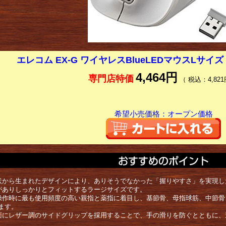
エレコム EX-G ワイヤレスBlueLEDマウスLサイズ M
4,464円
専門店特価
（ 税込：4,821
希望小売価格：オープン価格
状から生まれたデザインにより、ありそうでなかった「握りやすさ」を実現した
がありしっかりとフィットするラージサイズです。
操作時に最も使用頻度の高い親指と薬指に着目し、基節骨、母指球筋、中節骨
ます。
面にレザー調のサイドグリップを採用することで、手の滑りを防ぐとともに、