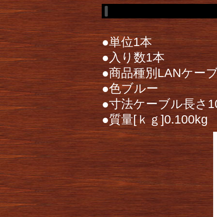
●単位1本
●入り数1本
●商品種別LANケー
●色ブルー
●寸法ケーブル長さ100
●質量[ｋｇ]0.100kg