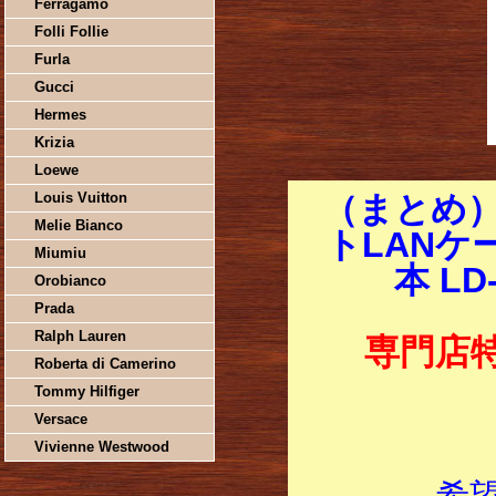
Ferragamo
Folli Follie
Furla
Gucci
Hermes
Krizia
Loewe
Louis Vuitton
（まとめ
Melie Bianco
トLANケー
Miumiu
本 LD
Orobianco
Prada
Ralph Lauren
専門店
Roberta di Camerino
Tommy Hilfiger
Versace
Vivienne Westwood
希