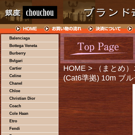
Balenciaga
Bottega Veneta
Burberry
Bvlgari
HOME
> （まとめ
Cartier
Celine
(Cat6準拠) 10m ブ
Chanel
Chloe
Christian Dior
Coach
Cole Haan
Etro
Fendi