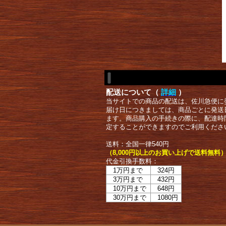
配送について（
詳細
）
当サイトでの商品の配送は、佐川急便に
届け日につきましては、商品ごとに発送
ます。商品購入の手続きの際に、配達時
定することができますのでご利用くださ
送料：全国一律540円
（8,000円以上のお買い上げで送料無料
代金引換手数料：
1万円まで
324円
3万円まで
432円
10万円まで
648円
30万円まで
1080円