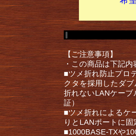
【ご注意事項】
・この商品は下記内
■ツメ折れ防止プロ
クタを採用したダブ
折れないLANケーブ
証）
■ツメ折れによるケ
りとLANポートに
■1000BASE-TX