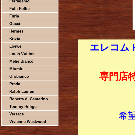
Ferragamo
Folli Follie
Furla
Gucci
Hermes
Krizia
エレコム H
Loewe
Louis Vuitton
Melie Bianco
Miumiu
専門店
Orobianco
Prada
Ralph Lauren
Roberta di Camerino
Tommy Hilfiger
希
Versace
Vivienne Westwood