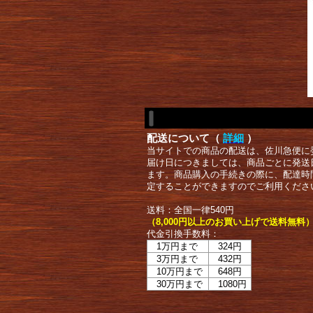
配送について（
詳細
）
当サイトでの商品の配送は、佐川急便に
届け日につきましては、商品ごとに発送
ます。商品購入の手続きの際に、配達時
定することができますのでご利用くださ
送料：全国一律540円
（8,000円以上のお買い上げで送料無料
代金引換手数料：
1万円まで
324円
3万円まで
432円
10万円まで
648円
30万円まで
1080円