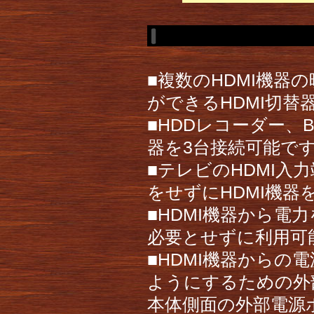
■複数のHDMI機器
ができるHDMI切替
■HDDレコーダー、
器を3台接続可能で
■テレビのHDMI
をせずにHDMI機器
■HDMI機器から電
必要とせずに利用可
■HDMI機器から
ようにするための外
本体側面の外部電源ポ