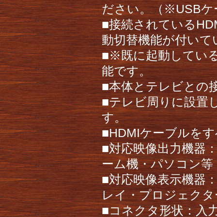
ださい。（※USB
■接続されているH
動切替機能が付いて
■※既に起動してい
能です。
■本体とテレビとの接
■テレビ周りに設置
す。
■HDMIケーブル
■対応映像出力機器：
ーム機・パソコン等
■対応映像表示機器
レイ・プロジェクタ
■コネクタ形状：入力