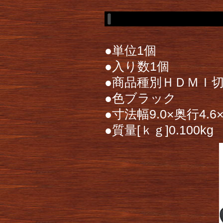
●単位1個
●入り数1個
●商品種別ＨＤＭＩ
●色ブラック
●寸法幅9.0×奥行4.6
●質量[ｋｇ]0.100kg