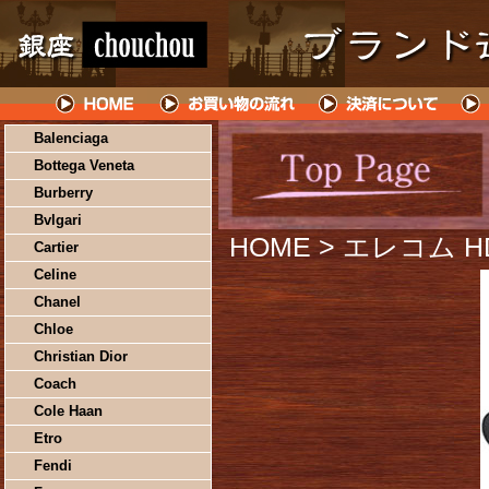
Balenciaga
Bottega Veneta
Burberry
Bvlgari
HOME
> エレコム H
Cartier
Celine
Chanel
Chloe
Christian Dior
Coach
Cole Haan
Etro
Fendi