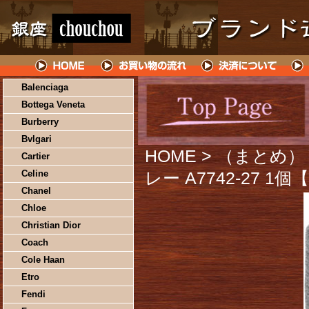
Balenciaga
Bottega Veneta
Burberry
Bvlgari
HOME
> （まとめ）
Cartier
Celine
レー A7742-27 1
Chanel
Chloe
Christian Dior
Coach
Cole Haan
Etro
Fendi