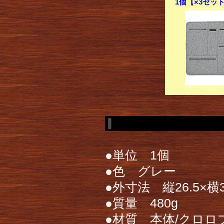
1個【×3セッ
●単位 1個
●色 グレー
●外寸法 縦26.5×横3
●質量 480g
●材質 本体/クロ