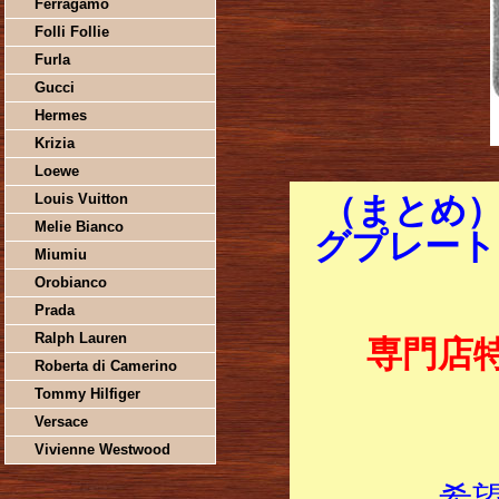
Ferragamo
Folli Follie
Furla
Gucci
Hermes
Krizia
Loewe
Louis Vuitton
（まとめ）
Melie Bianco
グプレート グ
Miumiu
Orobianco
Prada
Ralph Lauren
専門店
Roberta di Camerino
Tommy Hilfiger
Versace
Vivienne Westwood
希