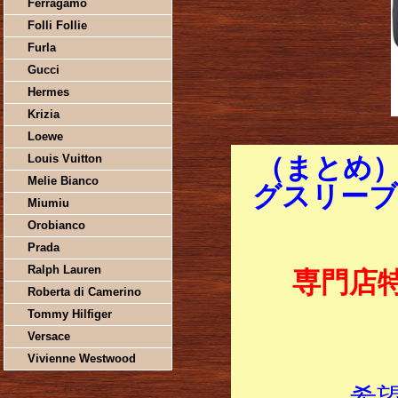
Ferragamo
Folli Follie
Furla
Gucci
Hermes
Krizia
Loewe
Louis Vuitton
（まとめ）
Melie Bianco
グスリーブ L
Miumiu
Orobianco
Prada
Ralph Lauren
専門店
Roberta di Camerino
Tommy Hilfiger
Versace
Vivienne Westwood
希