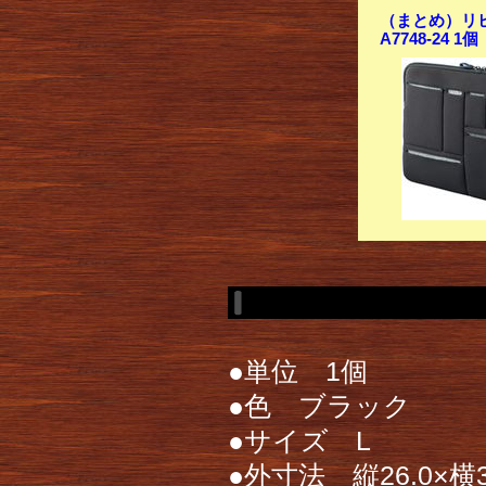
（まとめ）リヒ
A7748-24 
●単位 1個
●色 ブラック
●サイズ L
●外寸法 縦26.0×横3