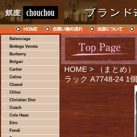
Balenciaga
Bottega Veneta
Burberry
Bvlgari
HOME
> （まとめ）
Cartier
Celine
ラック A7748-24 
Chanel
Chloe
Christian Dior
Coach
Cole Haan
Etro
Fendi