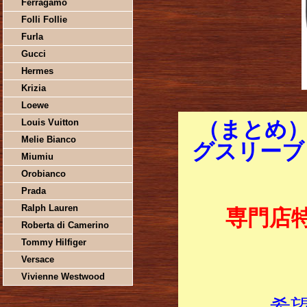
Ferragamo
Folli Follie
Furla
Gucci
Hermes
Krizia
Loewe
Louis Vuitton
（まとめ）
Melie Bianco
グスリーブ M
Miumiu
Orobianco
Prada
Ralph Lauren
専門店
Roberta di Camerino
Tommy Hilfiger
Versace
Vivienne Westwood
希