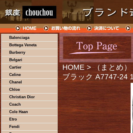
Balenciaga
Bottega Veneta
Burberry
Bvlgari
HOME
> （まとめ）
Cartier
Celine
ブラック A7747-2
Chanel
Chloe
Christian Dior
Coach
Cole Haan
Etro
Fendi