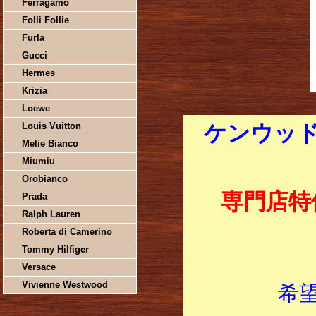
Ferragamo
Folli Follie
Furla
Gucci
Hermes
Krizia
Loewe
Louis Vuitton
ケンウッド
Melie Bianco
Miumiu
Orobianco
専門店特
Prada
Ralph Lauren
Roberta di Camerino
Tommy Hilfiger
Versace
Vivienne Westwood
希