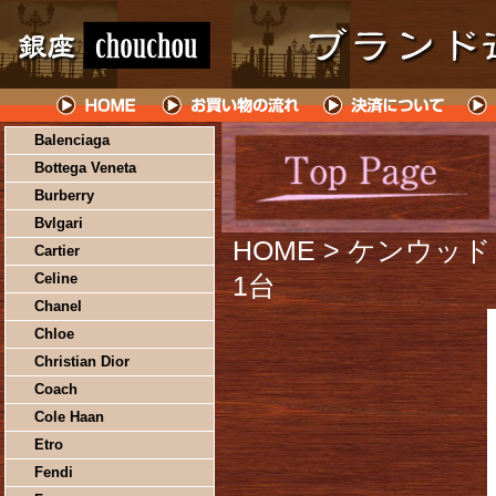
Balenciaga
Bottega Veneta
Burberry
Bvlgari
HOME
> ケンウッド
Cartier
Celine
1台
Chanel
Chloe
Christian Dior
Coach
Cole Haan
Etro
Fendi