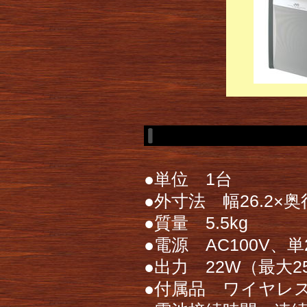
●単位 1台
●外寸法 幅26.2×奥行
●質量 5.5kg
●電源 AC100V、
●出力 22W（最大25
●付属品 ワイヤレ