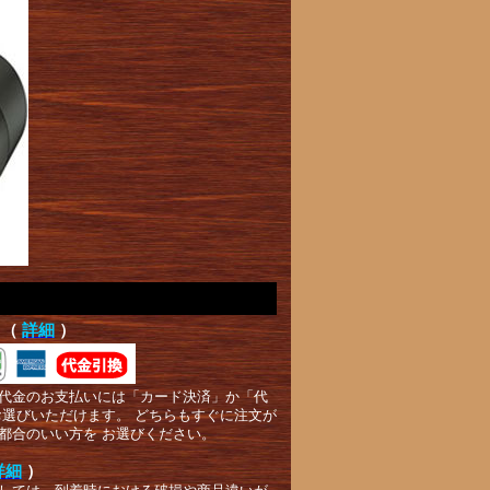
て（
詳細
）
代金のお支払いには「カード決済」か「代
お選びいただけます。 どちらもすぐに注文が
都合のいい方を お選びください。
詳細
）