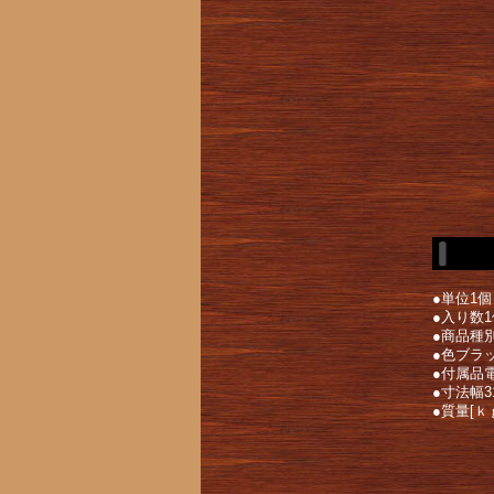
●単位1個
●入り数1
●商品種
●色ブラ
●付属品
●寸法幅31
●質量[ｋｇ