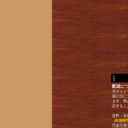
配送に
当サイト
届け日に
ます。商
定するこ
送料：全
（8,0
代金引換