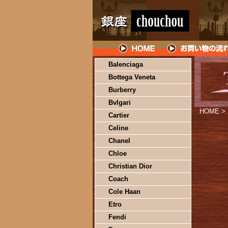
Balenciaga
Bottega Veneta
Burberry
Bvlgari
HOME
>
Cartier
Celine
Chanel
Chloe
Christian Dior
Coach
Cole Haan
Etro
Fendi