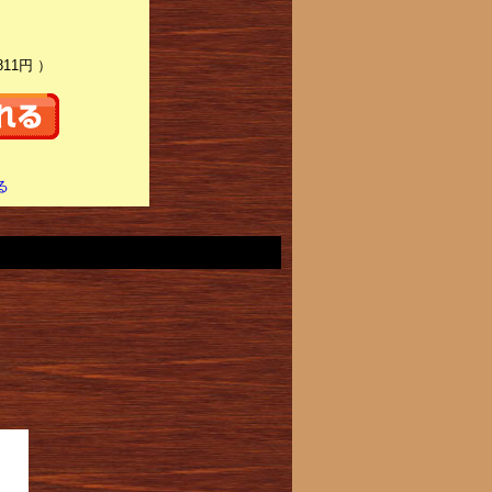
811円 ）
る