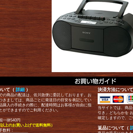
ついて（
詳細
）
決済方法につい
での商品の配送は、佐川急便に委託しております。お
つきましては、商品ごとに発送日の目安を表記してい
品購入の手続きの際に、配達時間はお客様が自由に指
当サイトでは、商品
とができますのでご利用ください。
引き」どちらかを 
確定しますので、ご
国一律540円
00円以上のお買い上げで送料無料）
返品について（
手数料：