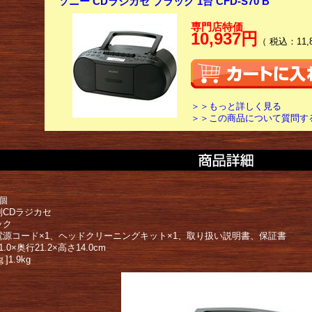
ソニー CDラジカセ ブラック 1台 CFD-S70 B
専門店特価
10,937円
（ 税込：11,
＞＞もっと詳しく見る
＞＞この商品について質問す
個
別CDラジカセ
ック
電源コード×1、ヘッドクリーニングキット×1、取り扱い説明書、保証書
.0×奥行21.2×高さ14.0cm
]1.9kg