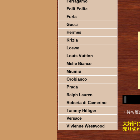
Ferragamo
Folli Follie
Furla
Gucci
Hermes
Krizia
Loewe
Louis Vuitton
Melie Bianco
Miumiu
Orobianco
Prada
Ralph Lauren
Roberta di Camerino
Tommy Hilfiger
・持ち運
Versace
大好評
Vivienne Westwood
売り切