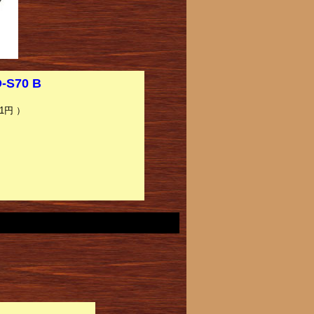
S70 B
1円 ）