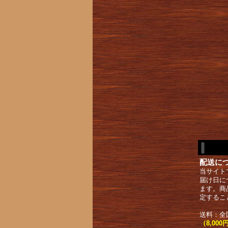
配送に
当サイト
届け日に
ます。商
定するこ
送料：全
（8,0