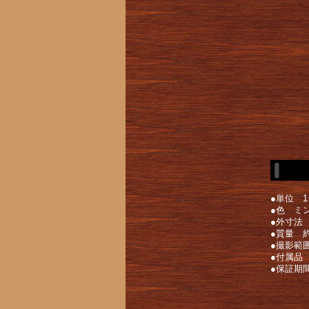
●単位 1
●色 ミ
●外寸法 幅
●質量 約
●撮影範囲
●付属品
●保証期