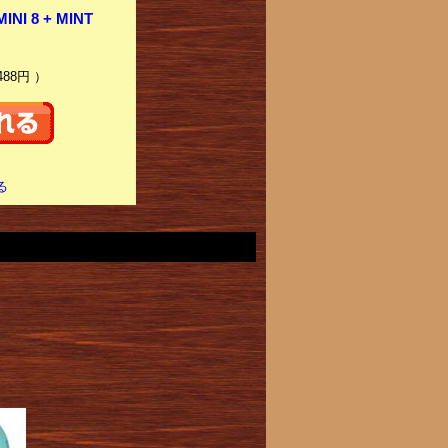
I 8 + MINT
488円 ）
る