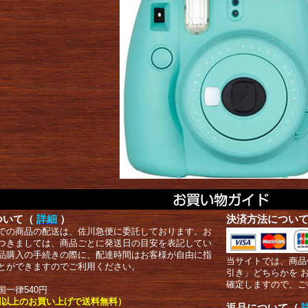
ついて（
詳細
）
決済方法につい
での商品の配送は、佐川急便に委託しております。お
つきましては、商品ごとに発送日の目安を表記してい
品購入の手続きの際に、配達時間はお客様が自由に指
当サイトでは、商品
とができますのでご利用ください。
引き」どちらかを 
確定しますので、ご
国一律540円
00円以上のお買い上げで送料無料）
返品について（