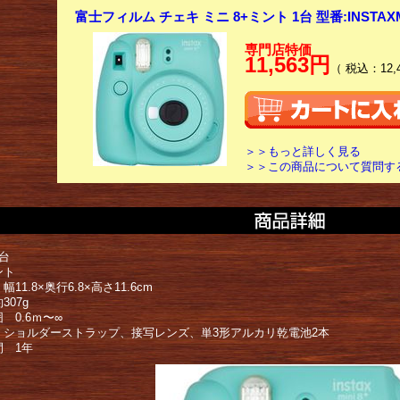
富士フィルム チェキ ミニ 8+ミント 1台 型番:INSTAXMIN
専門店特価
11,563円
（ 税込：12,
＞＞もっと詳しく見る
＞＞この商品について質問す
台
ント
11.8×奥行6.8×高さ11.6cm
307g
 0.6ｍ〜∞
 ショルダーストラップ、接写レンズ、単3形アルカリ乾電池2本
間 1年