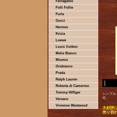
Ferragamo
Folli Follie
Furla
Gucci
Hermes
Krizia
Loewe
Louis Vuitton
Melie Bianco
Miumiu
Orobianco
Prada
Ralph Lauren
Roberta di Camerino
Tommy Hilfiger
シンプル
可。
Versace
Vivienne Westwood
大好評
売り切