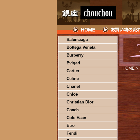
Balenciaga
Bottega Veneta
Burberry
Bvlgari
HOME
>
Cartier
Celine
Chanel
Chloe
Christian Dior
Coach
Cole Haan
Etro
Fendi