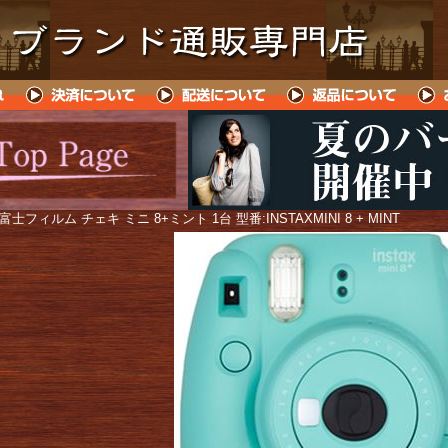
 富士フィルム チェキ ミニ 8+ミント 1台 型番:INSTAXMINI 8 + MINT