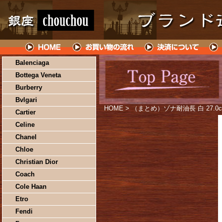
Balenciaga
Bottega Veneta
Burberry
Bvlgari
HOME
> （まとめ）ゾナ耐油長 白 27.0
Cartier
Celine
Chanel
Chloe
Christian Dior
Coach
Cole Haan
Etro
Fendi