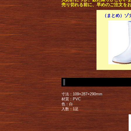
売り切れる前に、早めのご注文を
（まとめ）ゾナ耐
寸法：109×287×290mm
材質：PVC
色：白
入数：1足