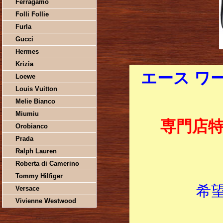
Ferragamo
Folli Follie
Furla
Gucci
Hermes
Krizia
エース ワ
Loewe
Louis Vuitton
Melie Bianco
Miumiu
専門店
Orobianco
Prada
Ralph Lauren
Roberta di Camerino
Tommy Hilfiger
希
Versace
Vivienne Westwood