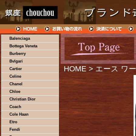
Balenciaga
Bottega Veneta
Burberry
Bvlgari
HOME
> エース ワ
Cartier
Celine
Chanel
Chloe
Christian Dior
Coach
Cole Haan
Etro
Fendi