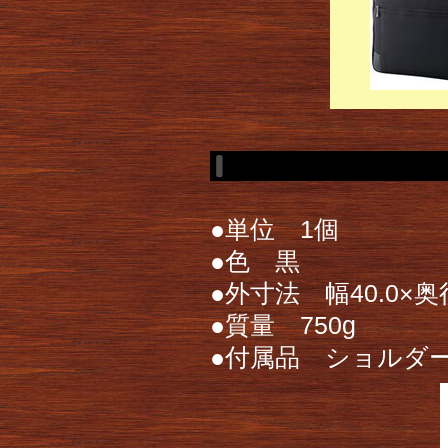
●単位 1個
●色 黒
●外寸法 幅40.0×奥行
●質量 750g
●付属品 ショルダ