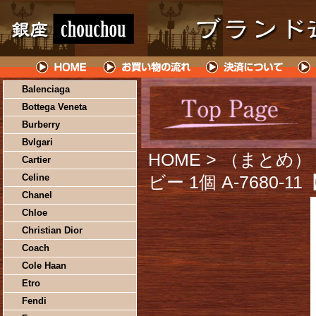
Balenciaga
Bottega Veneta
Burberry
Bvlgari
HOME
> （まとめ）
Cartier
Celine
ビー 1個 A-7680-
Chanel
Chloe
Christian Dior
Coach
Cole Haan
Etro
Fendi