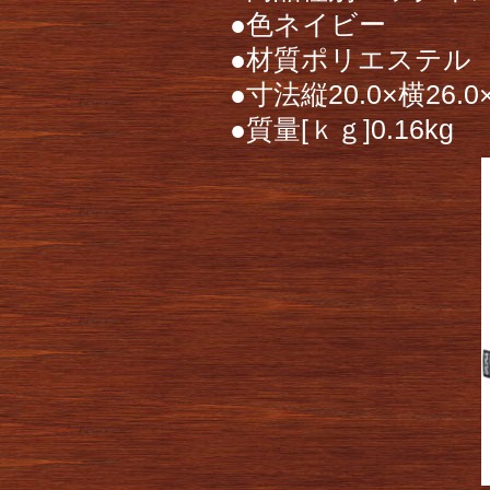
●色ネイビー
●材質ポリエステル
●寸法縦20.0×横26.
●質量[ｋｇ]0.16kg