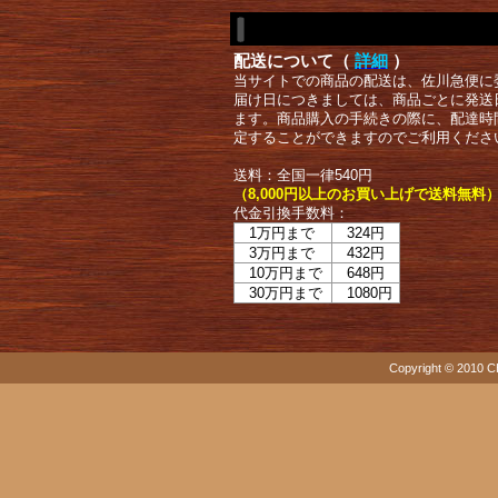
配送について（
詳細
）
当サイトでの商品の配送は、佐川急便に
届け日につきましては、商品ごとに発送
ます。商品購入の手続きの際に、配達時
定することができますのでご利用くださ
送料：全国一律540円
（8,000円以上のお買い上げで送料無料
代金引換手数料：
1万円まで
324円
3万円まで
432円
10万円まで
648円
30万円まで
1080円
Copyright © 2010 