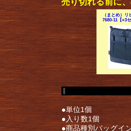
売り切れる前に、
（まとめ）リヒ
7680-11【×
●単位1個
●入り数1個
●商品種別バッグイ