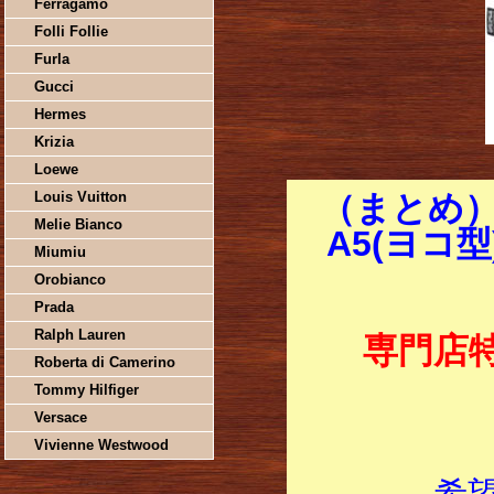
Ferragamo
Folli Follie
Furla
Gucci
Hermes
Krizia
Loewe
Louis Vuitton
（まとめ）
Melie Bianco
A5(ヨコ型)
Miumiu
Orobianco
Prada
Ralph Lauren
専門店
Roberta di Camerino
Tommy Hilfiger
Versace
Vivienne Westwood
希