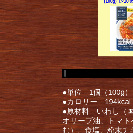
(100g)【×1
●単位 1個（100g）
●カロリー 194kca
●原材料 いわし（
オリーブ油、トマト
む）、食塩、粉末チ