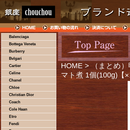
Balenciaga
Bottega Veneta
Burberry
Bvlgari
HOME
> （まとめ
Cartier
Celine
マト煮 1個(100g)【
Chanel
Chloe
Christian Dior
Coach
Cole Haan
Etro
Fendi