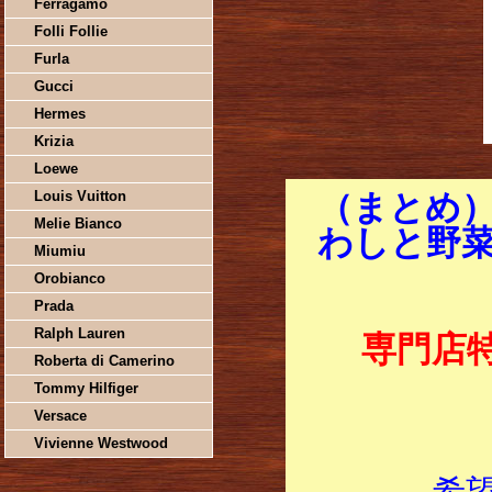
Ferragamo
Folli Follie
Furla
Gucci
Hermes
Krizia
Loewe
Louis Vuitton
（まとめ）
Melie Bianco
わしと野菜の
Miumiu
Orobianco
Prada
Ralph Lauren
専門店
Roberta di Camerino
Tommy Hilfiger
Versace
Vivienne Westwood
希