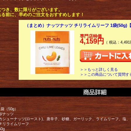
につき、数に限りがございます。
れる前に、早めのご注文をおすすめします！
（まとめ）ナッツナッツ チリライムリーフ 1袋(50g)【
専門店特価
4,159円
（ 税込：4,491
＞＞もっと詳しく見る
＞＞この商品について質問す
袋
1袋（50g）
別/ナッツ
/カシューナッツ(ロースト)、唐辛子、砂糖、ガーリック、ライムリーフ、塩
/チリライムリーフ
50g