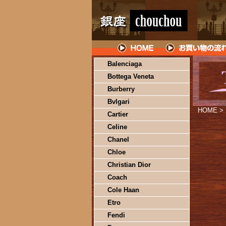
Balenciaga
Bottega Veneta
Burberry
Bvlgari
HOME
>
Cartier
Celine
Chanel
Chloe
Christian Dior
Coach
Cole Haan
Etro
Fendi