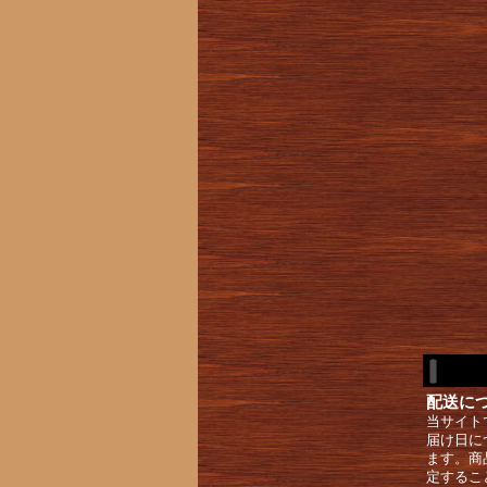
配送に
当サイト
届け日に
ます。商
定するこ