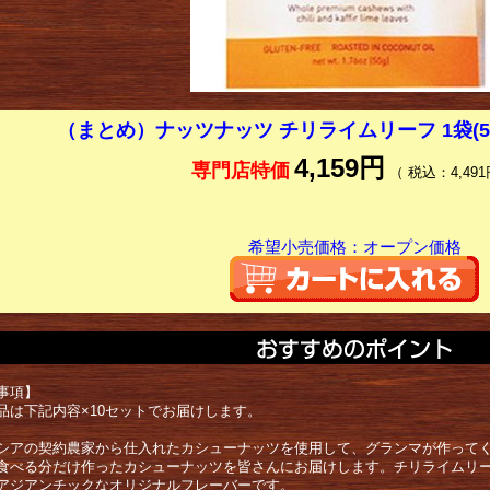
（まとめ）ナッツナッツ チリライムリーフ 1袋(50
4,159円
専門店特価
（ 税込：4,491
希望小売価格：オープン価格
事項】
品は下記内容×10セットでお届けします。
シアの契約農家から仕入れたカシューナッツを使用して、グランマが作って
食べる分だけ作ったカシューナッツを皆さんにお届けします。チリライムリ
アジアンチックなオリジナルフレーバーです。