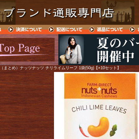
 （まとめ）ナッツナッツ チリライムリーフ 1袋(50g)【×10セット】