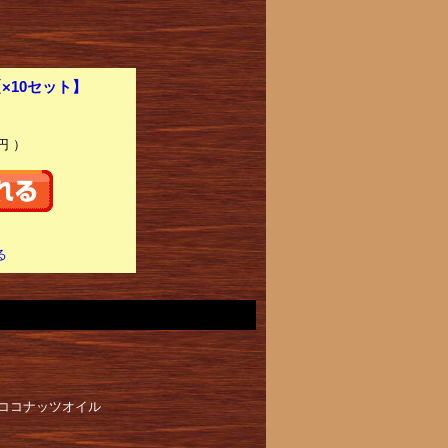
×10セット】
円 ）
る
、ココナッツオイル