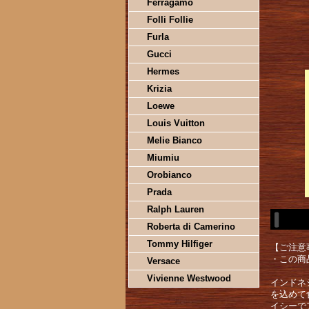
Ferragamo
Folli Follie
Furla
Gucci
Hermes
Krizia
Loewe
Louis Vuitton
Melie Bianco
Miumiu
Orobianco
Prada
Ralph Lauren
Roberta di Camerino
Tommy Hilfiger
【ご注意
・この商
Versace
Vivienne Westwood
インドネ
を込めて
イシーで