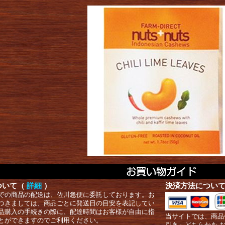
ついて（
詳細
）
決済方法につい
での商品の配送は、佐川急便に委託しております。お
つきましては、商品ごとに発送日の目安を表記してい
品購入の手続きの際に、配達時間はお客様が自由に指
当サイトでは、商品
とができますのでご利用ください。
引き」どちらかを 