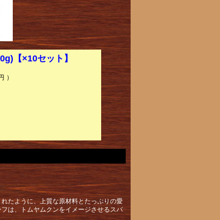
g)【×10セット】
円 ）
くれたように、上質な原材料とたっぷりの愛
ーフは、トムヤムクンをイメージさせるスパ