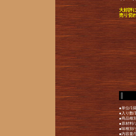
大好評
売り切
●単位/1
●入り数/
●商品種
●原材料
●味種別
●内容量/