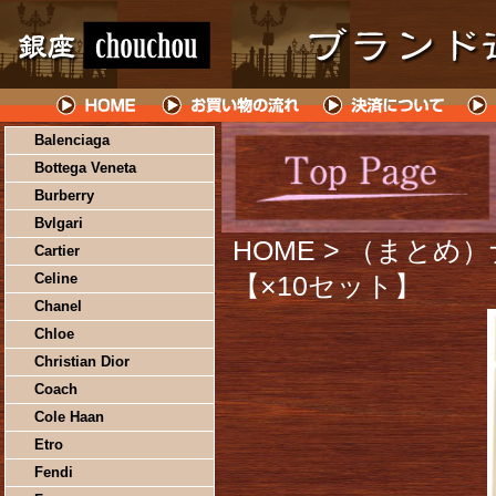
Balenciaga
Bottega Veneta
Burberry
Bvlgari
HOME
> （まとめ）
Cartier
Celine
【×10セット】
Chanel
Chloe
Christian Dior
Coach
Cole Haan
Etro
Fendi