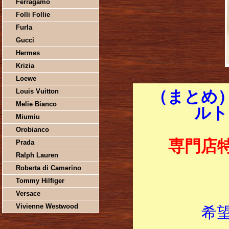
Ferragamo
Folli Follie
Furla
Gucci
Hermes
Krizia
Loewe
Louis Vuitton
（まとめ
Melie Bianco
ルト
Miumiu
Orobianco
専門店
Prada
Ralph Lauren
Roberta di Camerino
Tommy Hilfiger
Versace
Vivienne Westwood
希