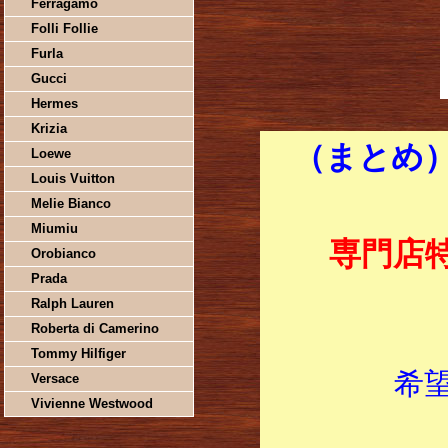
Ferragamo
Folli Follie
Furla
Gucci
Hermes
Krizia
（まとめ）
Loewe
Louis Vuitton
Melie Bianco
Miumiu
専門店
Orobianco
Prada
Ralph Lauren
Roberta di Camerino
Tommy Hilfiger
希
Versace
Vivienne Westwood