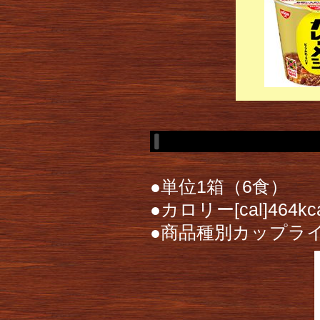
●単位1箱（6食）
●カロリー[cal]464
●商品種別カップラ