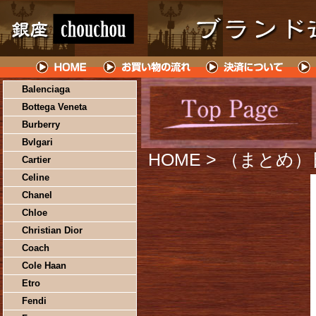
Balenciaga
Bottega Veneta
Burberry
Bvlgari
HOME
> （まとめ）
Cartier
Celine
Chanel
Chloe
Christian Dior
Coach
Cole Haan
Etro
Fendi