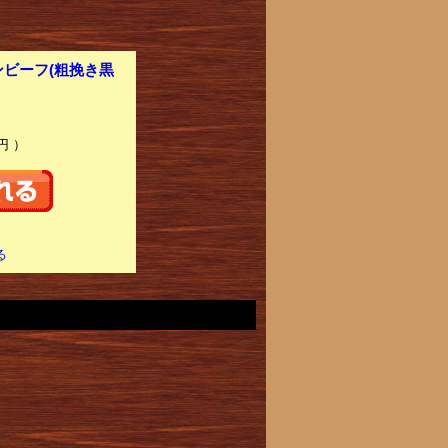
ンビーフ(粗挽き黒
円 ）
る