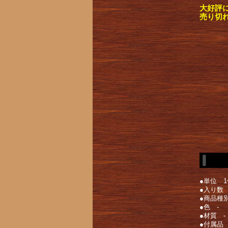
大好評
売り切
●単位 1
●入り数
●商品種
●色 -
●材質 -
●付属品 