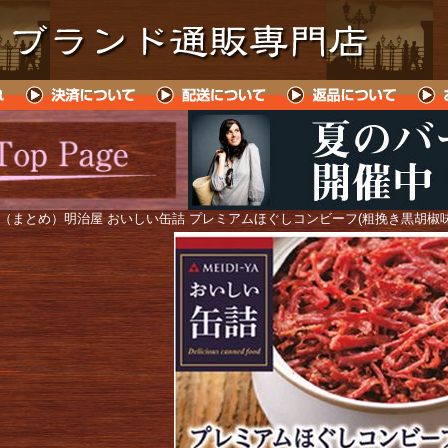
 （まとめ）明治屋 おいしい缶詰 プレミアムほぐしコンビーフ(粗挽き黒胡椒味) 1