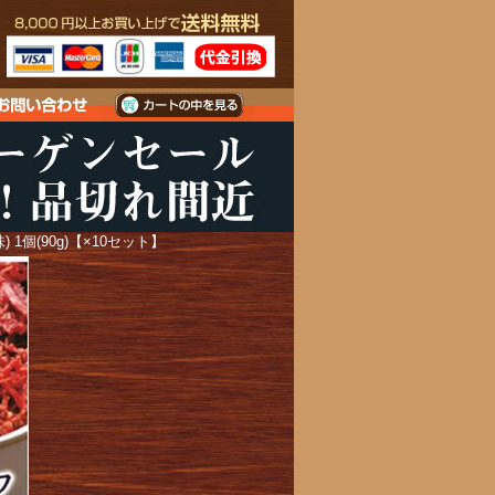
個(90g)【×10セット】