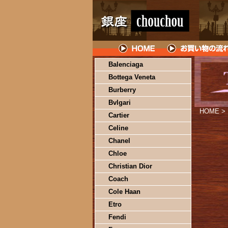
Balenciaga
Bottega Veneta
Burberry
Bvlgari
HOME
>
Cartier
Celine
Chanel
Chloe
Christian Dior
Coach
Cole Haan
Etro
Fendi