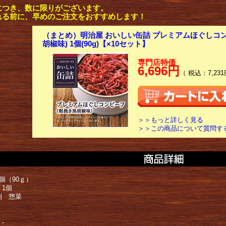
につき、数に限りがございます。
れる前に、早めのご注文をおすすめします！
（まとめ）明治屋 おいしい缶詰 プレミアムほぐしコ
胡椒味) 1個(90g)【×10セット】
専門店特価
6,696円
（ 税込：7,231
＞＞もっと詳しく見る
＞＞この商品について質問す
個（90ｇ）
 1個
別 惣菜
-