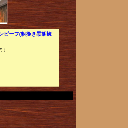
ンビーフ(粗挽き黒胡椒
円 ）