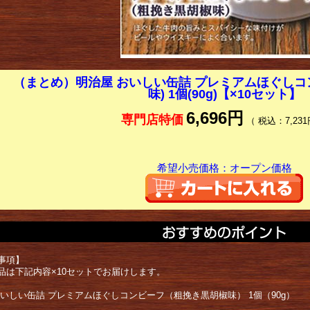
（まとめ）明治屋 おいしい缶詰 プレミアムほぐしコ
味) 1個(90g)【×10セット】
6,696円
専門店特価
（ 税込：7,231
希望小売価格：オープン価格
事項】
品は下記内容×10セットでお届けします。
おいしい缶詰 プレミアムほぐしコンビーフ（粗挽き黒胡椒味） 1個（90g）