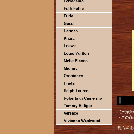
Ferragamo
Folli Follie
Furla
Gucci
Hermes
Krizia
Loewe
Louis Vuitton
Melie Bianco
Miumiu
Orobianco
Prada
Ralph Lauren
Roberta di Camerino
Tommy Hilfiger
【ご注意
Versace
・この商
Vivienne Westwood
明治屋 