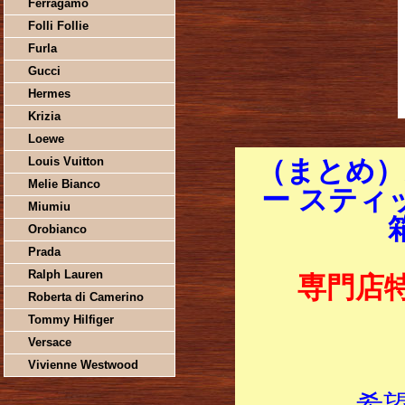
Ferragamo
Folli Follie
Furla
Gucci
Hermes
Krizia
Loewe
Louis Vuitton
（まとめ）
Melie Bianco
ー スティ
Miumiu
Orobianco
Prada
Ralph Lauren
専門店
Roberta di Camerino
Tommy Hilfiger
Versace
Vivienne Westwood
希