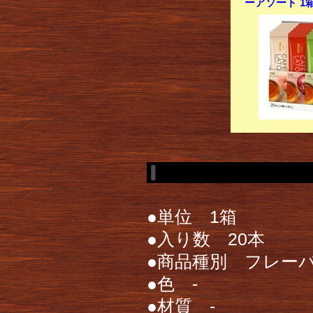
ーアソート 1箱
●単位 1箱
●入り数 20本
●商品種別 フレー
●色 -
●材質 -