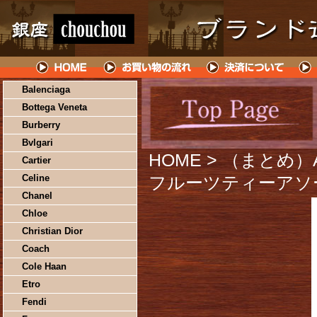
Balenciaga
Bottega Veneta
Burberry
Bvlgari
HOME
> （まとめ）
Cartier
Celine
フルーツティーアソート
Chanel
Chloe
Christian Dior
Coach
Cole Haan
Etro
Fendi