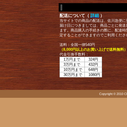
配送について（
詳細
）
当サイトでの商品の配送は、佐川急便に
届け日につきましては、商品ごとに発送
ます。商品購入の手続きの際に、配達時
定することができますのでご利用くださ
送料：全国一律540円
（8,000円以上のお買い上げで送料無料
代金引換手数料：
1万円まで
324円
3万円まで
432円
10万円まで
648円
30万円まで
1080円
Copyright © 2010 