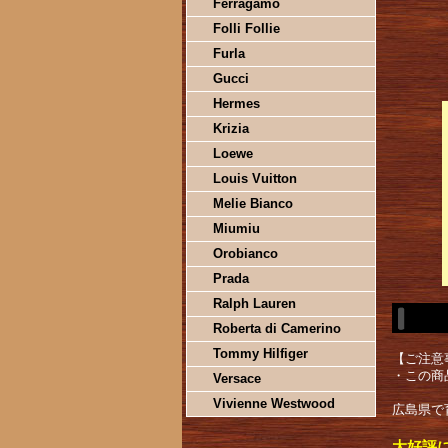
Ferragamo
Folli Follie
Furla
Gucci
Hermes
Krizia
Loewe
Louis Vuitton
Melie Bianco
Miumiu
Orobianco
Prada
Ralph Lauren
Roberta di Camerino
Tommy Hilfiger
【ご注意
・この商
Versace
Vivienne Westwood
広島県で
大好評