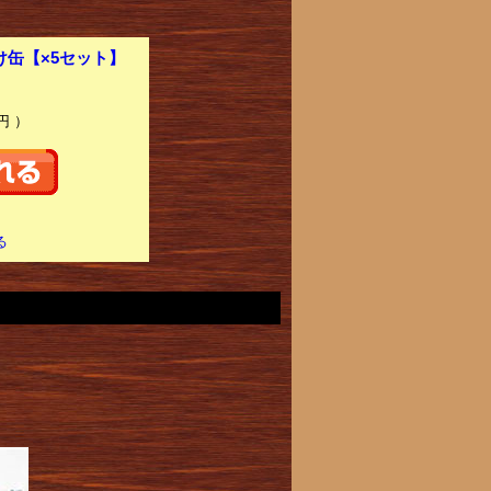
け缶【×5セット】
円 ）
る