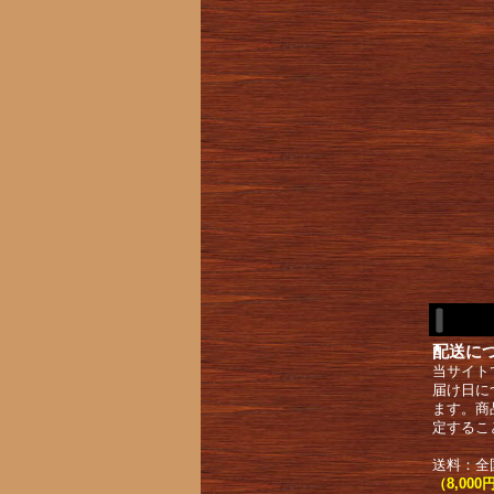
配送に
当サイト
届け日に
ます。商
定するこ
送料：全
（8,0