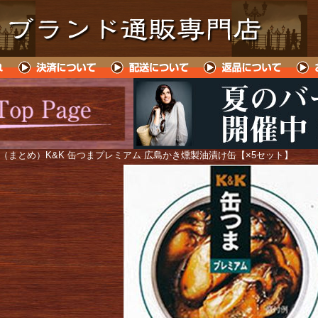
 （まとめ）K&K 缶つまプレミアム 広島かき燻製油漬け缶【×5セット】