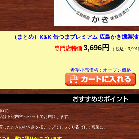
（まとめ）K&K 缶つまプレミアム 広島かき燻製油
3,696円
専門店特価
（ 税込：3,991
希望小売価格：オープン価格
事項】
品は下記内容×5セットでお届けします。
育ったかきのむき身を桜チップでじっくり香ばしく燻製に。
につき、数に限りがございます。