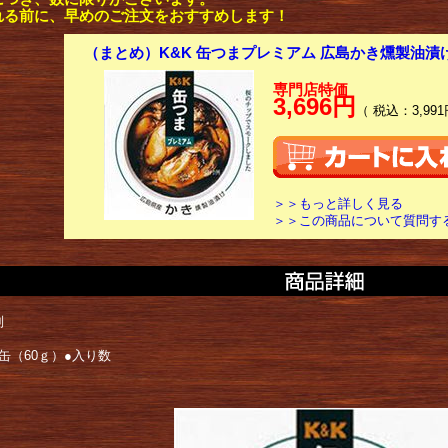
れる前に、早めのご注文をおすすめします！
（まとめ）K&K 缶つまプレミアム 広島かき燻製油漬
専門店特価
3,696円
（ 税込：3,991
＞＞もっと詳しく見る
＞＞この商品について質問す
別
缶（60ｇ）●入り数
品