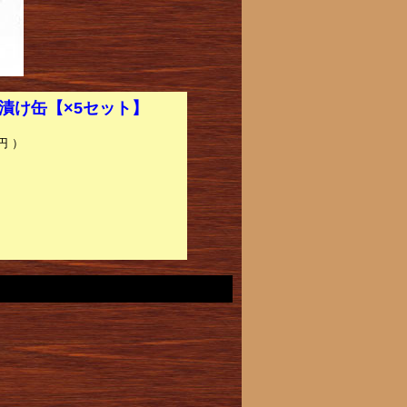
漬け缶【×5セット】
円 ）