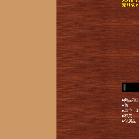
売り切
●商品種
●色
●単位 1
●材質
●付属