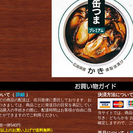
ついて（
詳細
）
決済方法につい
での商品の配送は、佐川急便に委託しております。お
つきましては、商品ごとに発送日の目安を表記してい
品購入の手続きの際に、配達時間はお客様が自由に指
当サイトでは、商品
とができますのでご利用ください。
引き」どちらかを 
確定しますので、ご
国一律540円
00円以上のお買い上げで送料無料）
返品について（