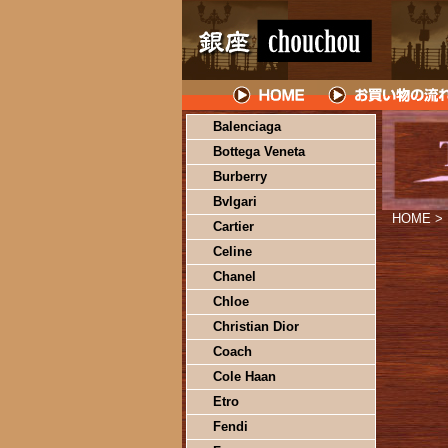
Balenciaga
Bottega Veneta
Burberry
Bvlgari
HOME
>
Cartier
Celine
Chanel
Chloe
Christian Dior
Coach
Cole Haan
Etro
Fendi