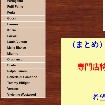
Ferragamo
Folli Follie
Furla
Gucci
Hermes
Krizia
Loewe
Louis Vuitton
（まとめ
Melie Bianco
Miumiu
Orobianco
専門店
Prada
Ralph Lauren
Roberta di Camerino
Tommy Hilfiger
Versace
Vivienne Westwood
希