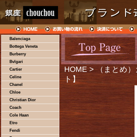
Balenciaga
Bottega Veneta
Burberry
Bvlgari
HOME
> （まとめ
Cartier
Celine
ト】
Chanel
Chloe
Christian Dior
Coach
Cole Haan
Etro
Fendi