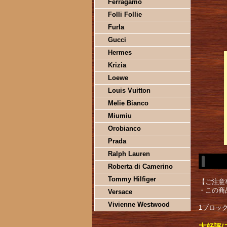
Ferragamo
Folli Follie
Furla
Gucci
Hermes
Krizia
Loewe
Louis Vuitton
Melie Bianco
Miumiu
Orobianco
Prada
Ralph Lauren
Roberta di Camerino
Tommy Hilfiger
【ご注意
・この商
Versace
Vivienne Westwood
1ブロック
大好評