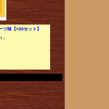
ーツ味【×20セット】
円 ）