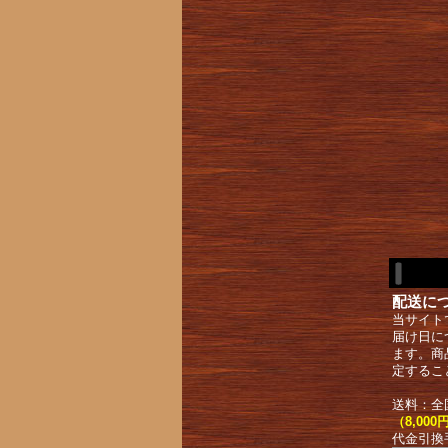
配送に
当サイト
届け日に
ます。商
定するこ
送料：全
（8,0
代金引換