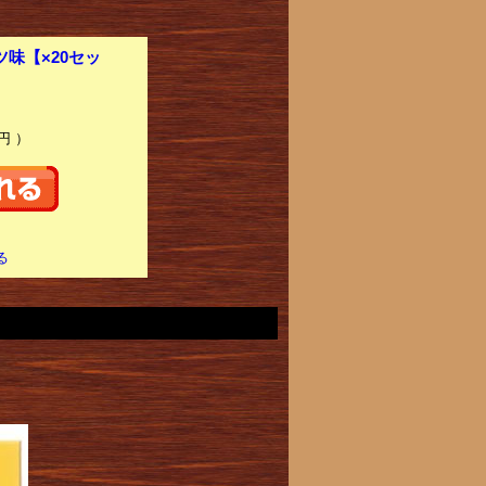
味【×20セッ
円 ）
る