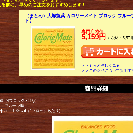
れる前に、早めのご注文をおすすめします！
（まとめ）大塚製薬 カロリーメイト ブロック フルーツ
ト】
専門店特価
5,159円
（ 税込：5,571
＞＞もっと詳しく見る
＞＞この商品について質問す
箱（4ブロック・80g）
別 フルーツ味
[cal] 100kcal（1ブロックあたり）