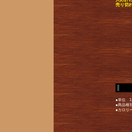
売り切
●単位 1
●商品種
●カロリー