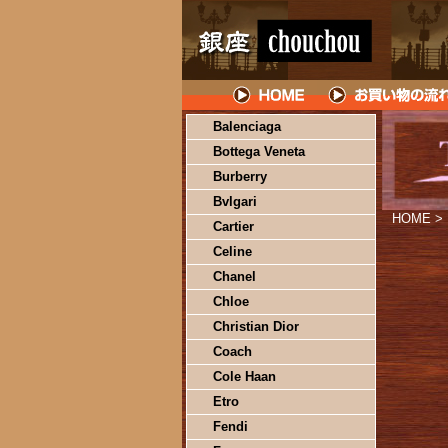
Balenciaga
Bottega Veneta
Burberry
Bvlgari
HOME
>
Cartier
Celine
Chanel
Chloe
Christian Dior
Coach
Cole Haan
Etro
Fendi