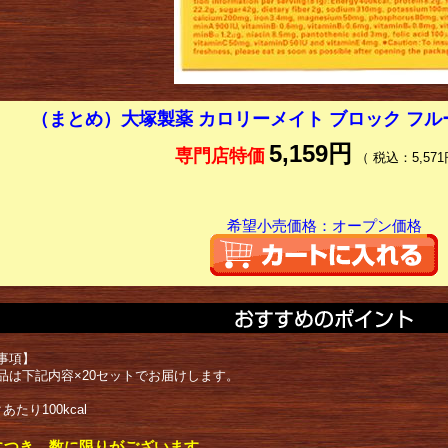
（まとめ）大塚製薬 カロリーメイト ブロック フル
5,159円
専門店特価
（ 税込：5,571
希望小売価格：オープン価格
事項】
品は下記内容×20セットでお届けします。
あたり100kcal
につき、数に限りがございます。