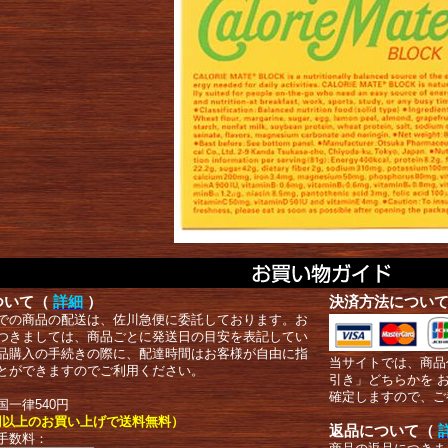
ついて（
詳細
）
決済方法につい
での商品の配送は、佐川急便に委託しております。お
つきましては、商品ごとに発送日の目安を表記してい
品購入の手続きの際に、配達時間はお客様が自由に指
当サイトでは、商品
とができますのでご利用ください。
引き」どちらかを 
確定しますので、ご
国一律540円
00円以上のお買い上げで送料無料）
返品について（
手数料：