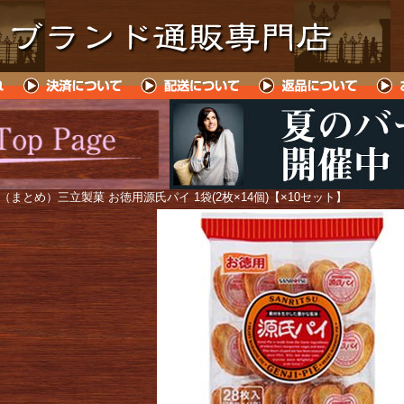
 （まとめ）三立製菓 お徳用源氏パイ 1袋(2枚×14個)【×10セット】