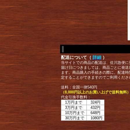
配送について（
詳細
）
当サイトでの商品の配送は、佐川急便に
届け日につきましては、商品ごとに発送
ます。商品購入の手続きの際に、配達時
定することができますのでご利用くださ
送料：全国一律540円
（8,000円以上のお買い上げで送料無料
代金引換手数料：
1万円まで
324円
3万円まで
432円
10万円まで
648円
30万円まで
1080円