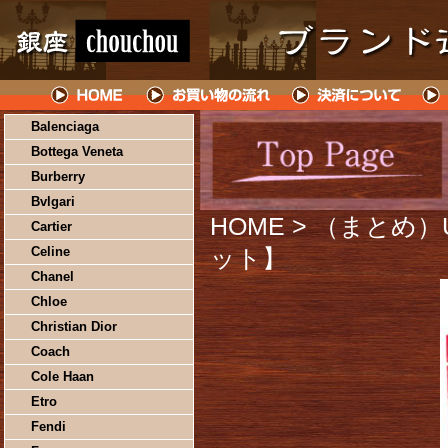
Balenciaga
Bottega Veneta
Burberry
Bvlgari
HOME
> （まとめ）
Cartier
Celine
ット】
Chanel
Chloe
Christian Dior
Coach
Cole Haan
Etro
Fendi