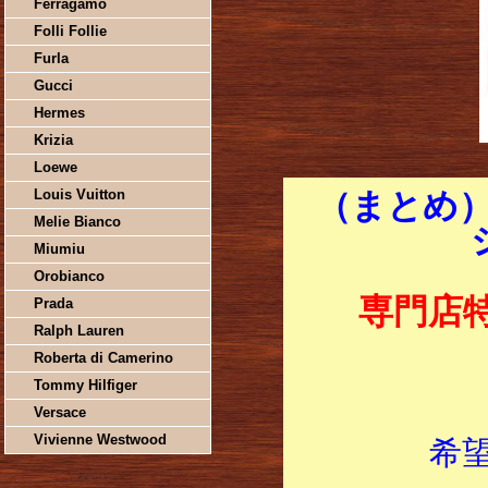
Ferragamo
Folli Follie
Furla
Gucci
Hermes
Krizia
Loewe
Louis Vuitton
（まとめ）
Melie Bianco
Miumiu
Orobianco
専門店
Prada
Ralph Lauren
Roberta di Camerino
Tommy Hilfiger
Versace
Vivienne Westwood
希