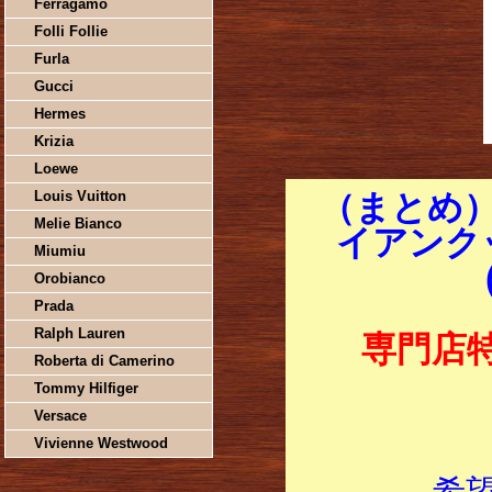
Ferragamo
Folli Follie
Furla
Gucci
Hermes
Krizia
Loewe
Louis Vuitton
（まとめ
Melie Bianco
イアンクッ
Miumiu
Orobianco
Prada
Ralph Lauren
専門店
Roberta di Camerino
Tommy Hilfiger
Versace
Vivienne Westwood
希