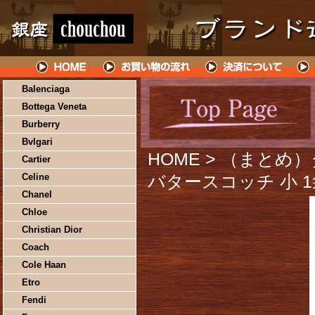
Balenciaga
Bottega Veneta
Burberry
Bvlgari
HOME
> （まとめ
Cartier
Celine
バタースコッチ 小 1袋
Chanel
Chloe
Christian Dior
Coach
Cole Haan
Etro
Fendi