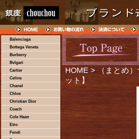
Balenciaga
Bottega Veneta
Burberry
Bvlgari
HOME
> （まとめ）
Cartier
Celine
ット】
Chanel
Chloe
Christian Dior
Coach
Cole Haan
Etro
Fendi