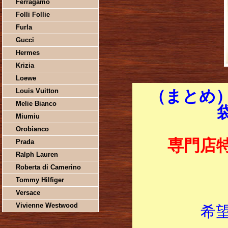
Ferragamo
Folli Follie
Furla
Gucci
Hermes
Krizia
Loewe
Louis Vuitton
（まとめ）
Melie Bianco
Miumiu
Orobianco
専門店
Prada
Ralph Lauren
Roberta di Camerino
Tommy Hilfiger
Versace
Vivienne Westwood
希