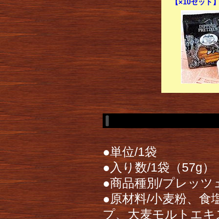
【×10セット
●単位/1袋
●入り数/1袋（57g）
●商品種別/プレッツ
●原材料/小麦粉、食
プ、大麦モルトエキ