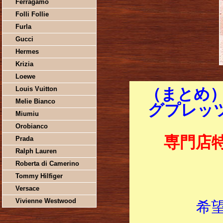
Ferragamo
Folli Follie
Furla
Gucci
Hermes
Krizia
Loewe
Louis Vuitton
（まとめ
Melie Bianco
グプレッツ
Miumiu
Orobianco
専門店
Prada
Ralph Lauren
Roberta di Camerino
Tommy Hilfiger
Versace
Vivienne Westwood
希