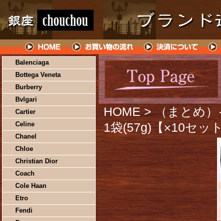
Balenciaga
Bottega Veneta
Burberry
Bvlgari
HOME
> （まとめ
Cartier
Celine
1袋(57g)【×10セッ
Chanel
Chloe
Christian Dior
Coach
Cole Haan
Etro
Fendi