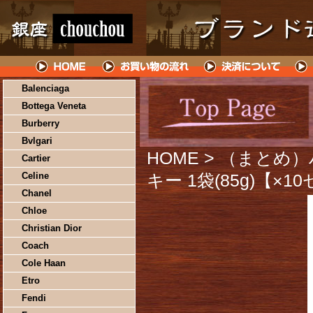
Balenciaga
Bottega Veneta
Burberry
Bvlgari
HOME
> （まとめ
Cartier
Celine
キー 1袋(85g)【×1
Chanel
Chloe
Christian Dior
Coach
Cole Haan
Etro
Fendi