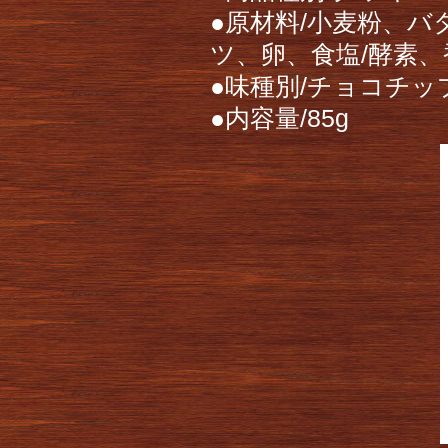
●原材料/小麦粉、
ツ、卵、食塩/酵素
●味種別/チョコチ
●内容量/85g