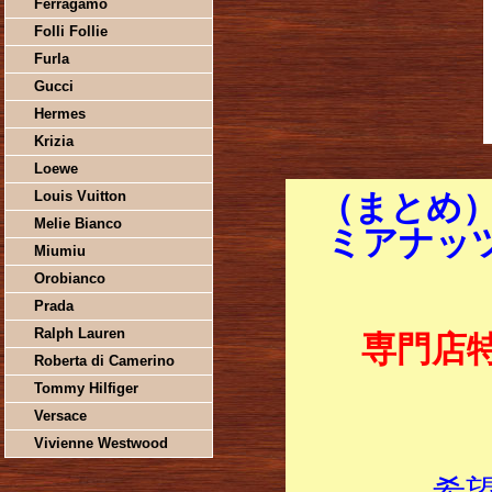
Ferragamo
Folli Follie
Furla
Gucci
Hermes
Krizia
Loewe
Louis Vuitton
（まとめ）
Melie Bianco
ミアナッツ
Miumiu
Orobianco
Prada
Ralph Lauren
専門店
Roberta di Camerino
Tommy Hilfiger
Versace
Vivienne Westwood
希