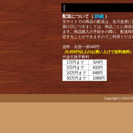
配送について（
詳細
）
当サイトでの商品の配送は、佐川急便に
届け日につきましては、商品ごとに発送
ます。商品購入の手続きの際に、配達時
定することができますのでご利用くださ
送料：全国一律540円
（8,000円以上のお買い上げで送料無料
代金引換手数料：
1万円まで
324円
3万円まで
432円
10万円まで
648円
30万円まで
1080円
Copyright © 2010 