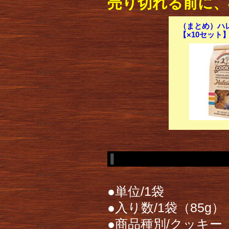
売り切れる前に、
（まとめ）ハレ
【×10セット
●単位/1袋
●入り数/1袋（85g）
●商品種別/クッキー