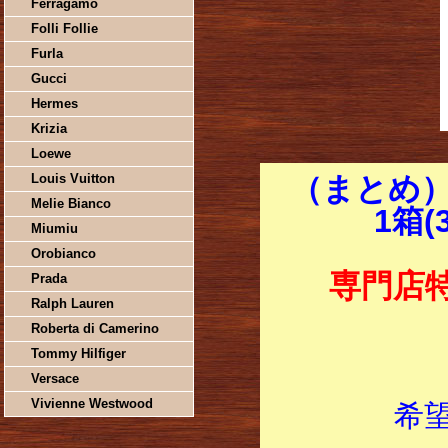
Ferragamo
Folli Follie
Furla
Gucci
Hermes
Krizia
Loewe
Louis Vuitton
（まとめ）U
Melie Bianco
1箱(
Miumiu
Orobianco
専門店
Prada
Ralph Lauren
Roberta di Camerino
Tommy Hilfiger
Versace
Vivienne Westwood
希