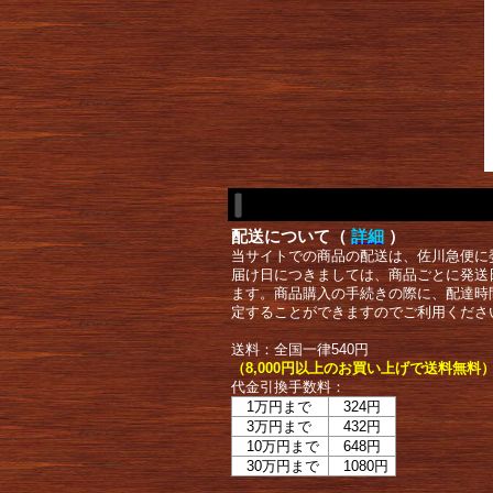
配送について（
詳細
）
当サイトでの商品の配送は、佐川急便に
届け日につきましては、商品ごとに発送
ます。商品購入の手続きの際に、配達時
定することができますのでご利用くださ
送料：全国一律540円
（8,000円以上のお買い上げで送料無料
代金引換手数料：
1万円まで
324円
3万円まで
432円
10万円まで
648円
30万円まで
1080円