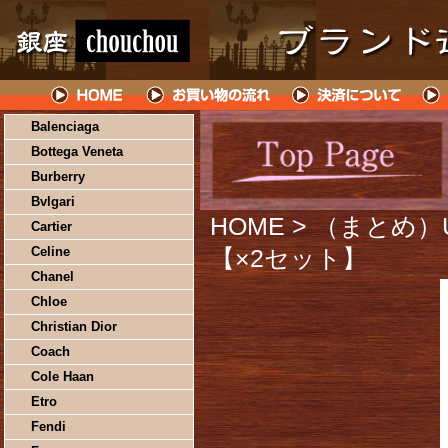
Balenciaga
Bottega Veneta
Burberry
Bvlgari
HOME
> （まとめ）UC
Cartier
Celine
【×2セット】
Chanel
Chloe
Christian Dior
Coach
Cole Haan
Etro
Fendi