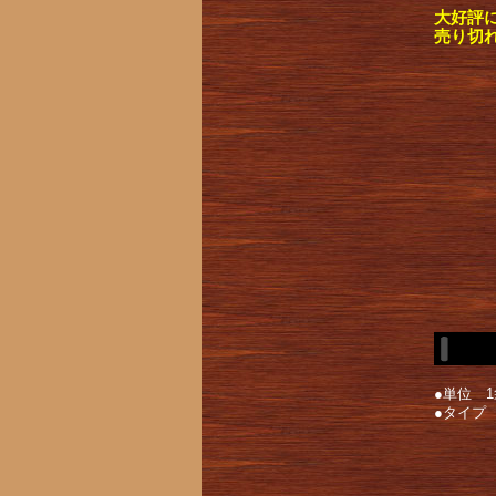
大好評
売り切
●単位 1袋
●タイプ