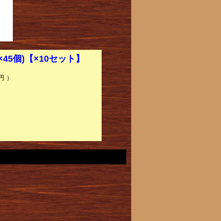
45個)【×10セット】
円 ）