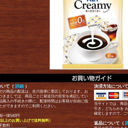
ついて（
詳細
）
決済方法につい
での商品の配送は、佐川急便に委託しております。お
つきましては、商品ごとに発送日の目安を表記してい
品購入の手続きの際に、配達時間はお客様が自由に指
当サイトでは、商品
とができますのでご利用ください。
引き」どちらかを 
確定しますので、ご
国一律540円
00円以上のお買い上げで送料無料）
返品について（
手数料：