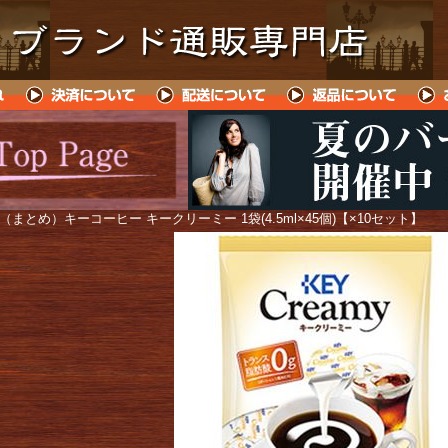
 （まとめ）キーコーヒー キークリーミー 1袋(4.5ml×45個)【×10セット】