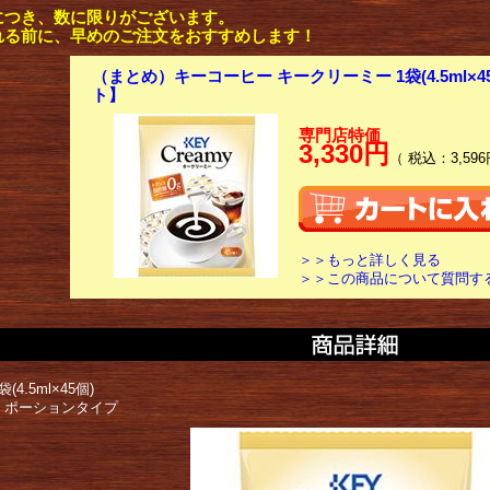
につき、数に限りがございます。
れる前に、早めのご注文をおすすめします！
（まとめ）キーコーヒー キークリーミー 1袋(4.5ml×4
ト】
専門店特価
3,330円
（ 税込：3,596
＞＞もっと詳しく見る
＞＞この商品について質問す
(4.5ml×45個)
 ポーションタイプ