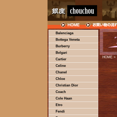
Balenciaga
Bottega Veneta
Burberry
Bvlgari
HOME
>
Cartier
Celine
Chanel
Chloe
Christian Dior
Coach
Cole Haan
Etro
Fendi