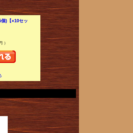
5個)【×10セッ
円 ）
る