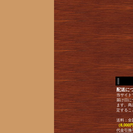
配送に
当サイト
届け日に
ます。商
定するこ
送料：全
（8,0
代金引換