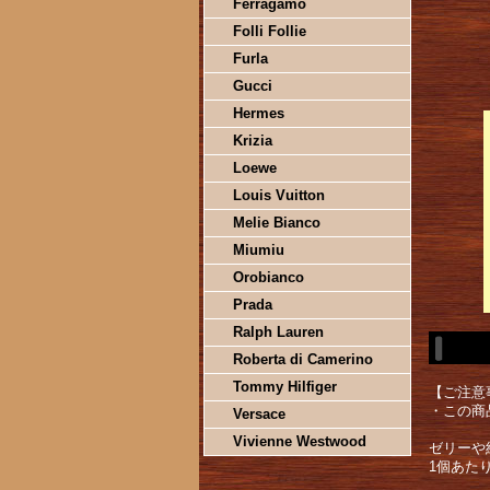
Ferragamo
Folli Follie
Furla
Gucci
Hermes
Krizia
Loewe
Louis Vuitton
Melie Bianco
Miumiu
Orobianco
Prada
Ralph Lauren
Roberta di Camerino
Tommy Hilfiger
【ご注意
・この商
Versace
Vivienne Westwood
ゼリーや
1個あたり1