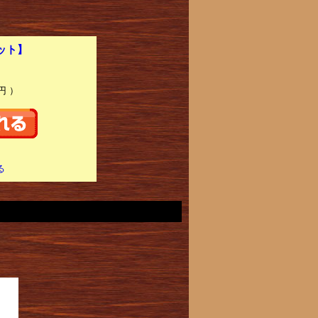
セット】
円 ）
る