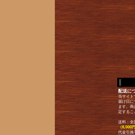
配送に
当サイト
届け日に
ます。商
定するこ
送料：全
（8,0
代金引換