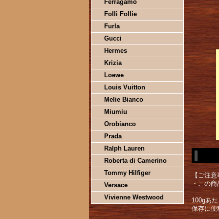
Ferragamo
Folli Follie
Furla
Gucci
Hermes
Krizia
Loewe
Louis Vuitton
Melie Bianco
Miumiu
Orobianco
Prada
Ralph Lauren
Roberta di Camerino
Tommy Hilfiger
【ご注意
・この商
Versace
Vivienne Westwood
100gあたり
保存に便