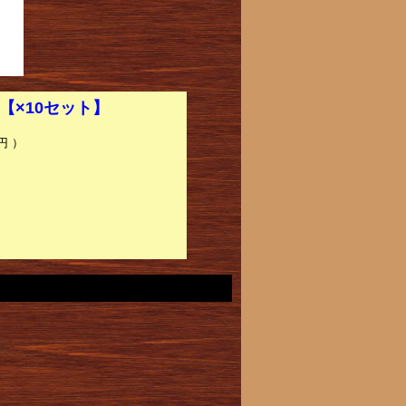
)【×10セット】
円 ）