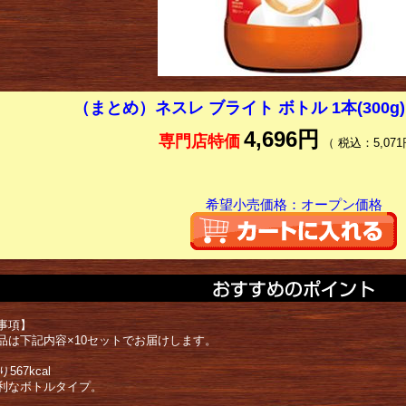
（まとめ）ネスレ ブライト ボトル 1本(300g
4,696円
専門店特価
（ 税込：5,071
希望小売価格：オープン価格
事項】
品は下記内容×10セットでお届けします。
567kcal
利なボトルタイプ。