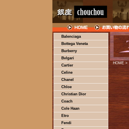
Balenciaga
Bottega Veneta
Burberry
Bvlgari
HOME
>
Cartier
Celine
Chanel
Chloe
Christian Dior
Coach
Cole Haan
Etro
Fendi