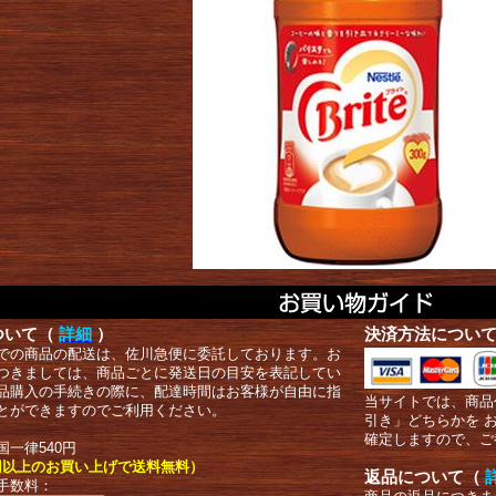
ついて（
詳細
）
決済方法につい
での商品の配送は、佐川急便に委託しております。お
つきましては、商品ごとに発送日の目安を表記してい
品購入の手続きの際に、配達時間はお客様が自由に指
当サイトでは、商品
とができますのでご利用ください。
引き」どちらかを 
確定しますので、ご
国一律540円
00円以上のお買い上げで送料無料）
返品について（
手数料：