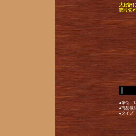
大好評
売り切
●単位 1
●商品種
●タイプ