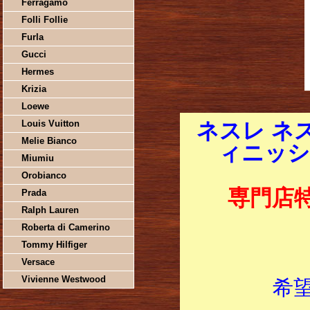
Ferragamo
Folli Follie
Furla
Gucci
Hermes
Krizia
Loewe
Louis Vuitton
ネスレ ネ
Melie Bianco
ィニッシマ
Miumiu
Orobianco
専門店
Prada
Ralph Lauren
Roberta di Camerino
Tommy Hilfiger
Versace
Vivienne Westwood
希