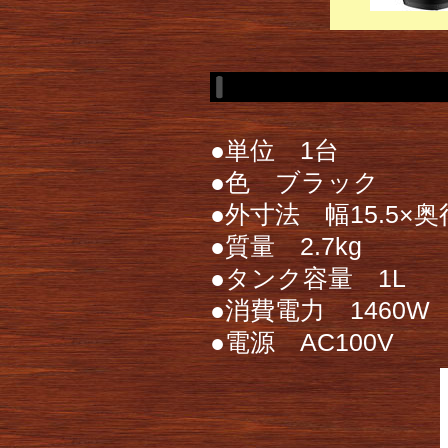
●単位 1台
●色 ブラック
●外寸法 幅15.5×奥行
●質量 2.7kg
●タンク容量 1L
●消費電力 1460W
●電源 AC100V