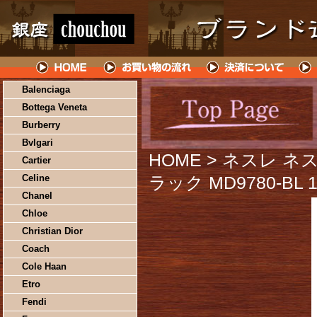
Balenciaga
Bottega Veneta
Burberry
Bvlgari
HOME
> ネスレ 
Cartier
Celine
ラック MD9780-BL 
Chanel
Chloe
Christian Dior
Coach
Cole Haan
Etro
Fendi