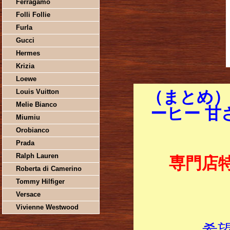
Ferragamo
Folli Follie
Furla
Gucci
Hermes
Krizia
Loewe
Louis Vuitton
（まとめ）
Melie Bianco
ーヒー 甘さ
Miumiu
Orobianco
Prada
Ralph Lauren
専門店
Roberta di Camerino
Tommy Hilfiger
Versace
Vivienne Westwood
希