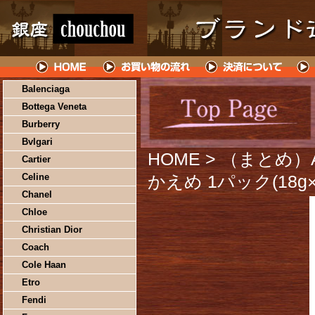
Balenciaga
Bottega Veneta
Burberry
Bvlgari
HOME
> （まとめ）
Cartier
Celine
かえめ 1パック(18g
Chanel
Chloe
Christian Dior
Coach
Cole Haan
Etro
Fendi