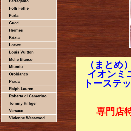
Ferragamo
Folli Follie
Furla
Gucci
Hermes
Krizia
Loewe
Louis Vuitton
Melie Bianco
（まとめ
Miumiu
イオンミ
Orobianco
トーステッ
Prada
Ralph Lauren
Roberta di Camerino
Tommy Hilfiger
専門店
Versace
Vivienne Westwood