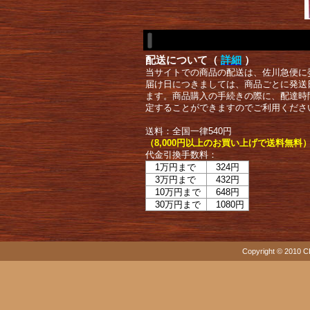
配送について（
詳細
）
当サイトでの商品の配送は、佐川急便に
届け日につきましては、商品ごとに発送
ます。商品購入の手続きの際に、配達時
定することができますのでご利用くださ
送料：全国一律540円
（8,000円以上のお買い上げで送料無料
代金引換手数料：
1万円まで
324円
3万円まで
432円
10万円まで
648円
30万円まで
1080円
Copyright © 2010 