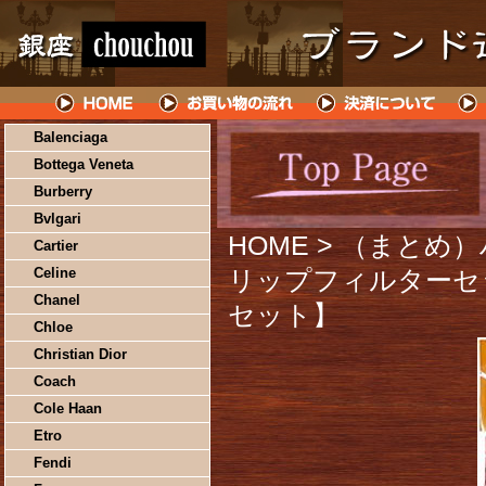
Balenciaga
Bottega Veneta
Burberry
Bvlgari
HOME
> （まとめ
Cartier
Celine
リップフィルターセッ
Chanel
セット】
Chloe
Christian Dior
Coach
Cole Haan
Etro
Fendi