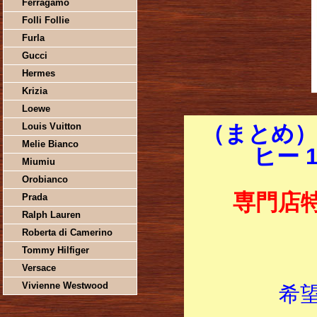
Ferragamo
Folli Follie
Furla
Gucci
Hermes
Krizia
Loewe
Louis Vuitton
（まとめ）
Melie Bianco
ヒー 
Miumiu
Orobianco
専門店
Prada
Ralph Lauren
Roberta di Camerino
Tommy Hilfiger
Versace
Vivienne Westwood
希