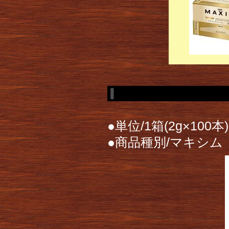
●単位/1箱(2g×100本)
●商品種別/マキシ