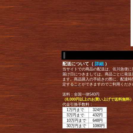
配送について（
詳細
）
当サイトでの商品の配送は、佐川急便に
届け日につきましては、商品ごとに発送
ます。商品購入の手続きの際に、配達時
定することができますのでご利用くださ
送料：全国一律540円
（8,000円以上のお買い上げで送料無料
代金引換手数料：
1万円まで
324円
3万円まで
432円
10万円まで
648円
30万円まで
1080円