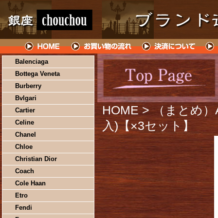
Balenciaga
Bottega Veneta
Burberry
Bvlgari
HOME
> （まとめ）
Cartier
Celine
入)【×3セット】
Chanel
Chloe
Christian Dior
Coach
Cole Haan
Etro
Fendi