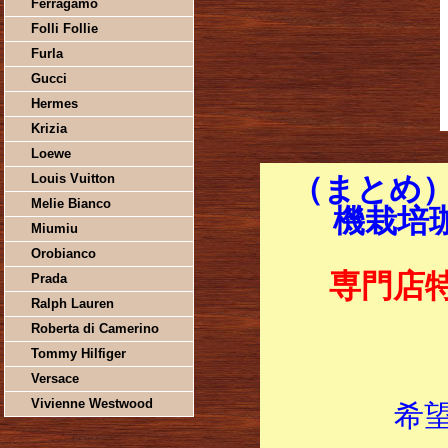
Ferragamo
Folli Follie
Furla
Gucci
Hermes
Krizia
Loewe
Louis Vuitton
（まとめ
Melie Bianco
機栽培珈
Miumiu
Orobianco
専門店
Prada
Ralph Lauren
Roberta di Camerino
Tommy Hilfiger
Versace
Vivienne Westwood
希