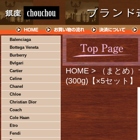
Balenciaga
Bottega Veneta
Burberry
Bvlgari
HOME
> （まとめ
Cartier
Celine
(300g)【×5セット】
Chanel
Chloe
Christian Dior
Coach
Cole Haan
Etro
Fendi