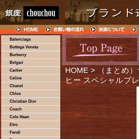
Balenciaga
Bottega Veneta
Burberry
Bvlgari
HOME
> （まとめ
Cartier
Celine
ヒー スペシャルブレン
Chanel
Chloe
Christian Dior
Coach
Cole Haan
Etro
Fendi