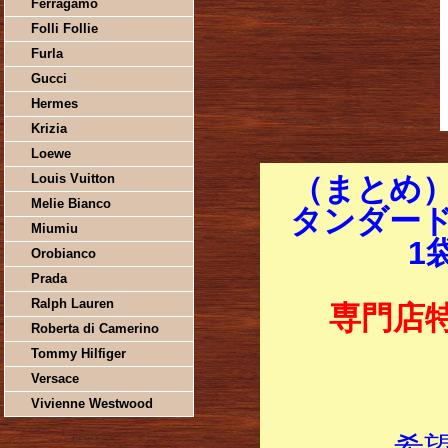
Ferragamo
Folli Follie
Furla
Gucci
Hermes
Krizia
Loewe
Louis Vuitton
（まとめ
Melie Bianco
タンダード
Miumiu
1
Orobianco
Prada
Ralph Lauren
専門店
Roberta di Camerino
Tommy Hilfiger
Versace
Vivienne Westwood
希