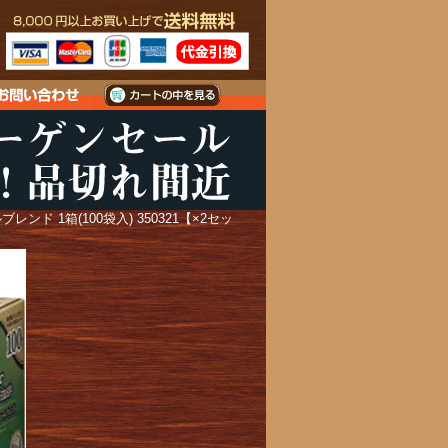
 1箱(100袋入) 350321【×2セッ