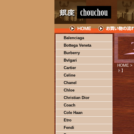
Balenciaga
Bottega Veneta
Burberry
Bvlgari
HOME
>
Cartier
ト】
Celine
Chanel
Chloe
Christian Dior
Coach
Cole Haan
Etro
Fendi