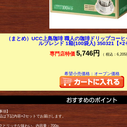
（まとめ）UCC上島珈琲 職人の珈琲ドリップコーヒ
ルブレンド 1箱(100袋入) 350321【×
5,746円
専門店特価
（ 税込：6,205
希望小売価格：オープン価格
事項】
品は下記内容×2セットでお届けします。
クとリッチな味わい。内容量：700g。