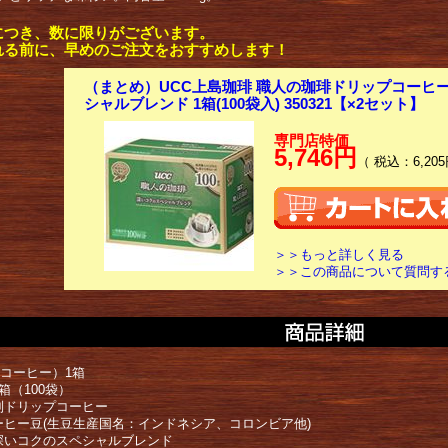
につき、数に限りがございます。
れる前に、早めのご注文をおすすめします！
（まとめ）UCC上島珈琲 職人の珈琲ドリップコーヒー
シャルブレンド 1箱(100袋入) 350321【×2セット】
専門店特価
5,746円
（ 税込：6,205
＞＞もっと詳しく見る
＞＞この商品について質問す
Dコーヒー）1箱
箱（100袋）
別ドリップコーヒー
ーヒー豆(生豆生産国名：インドネシア、コロンビア他)
深いコクのスペシャルブレンド