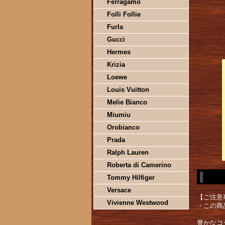
Ferragamo
Folli Follie
Furla
Gucci
Hermes
Krizia
Loewe
Louis Vuitton
Melie Bianco
Miumiu
Orobianco
Prada
Ralph Lauren
Roberta di Camerino
Tommy Hilfiger
Versace
【ご注意
Vivienne Westwood
・この商
豊かなコ