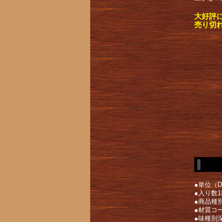
大好評
売り切
●単位（
●入り数1
●商品種
●材質コ
●味種別