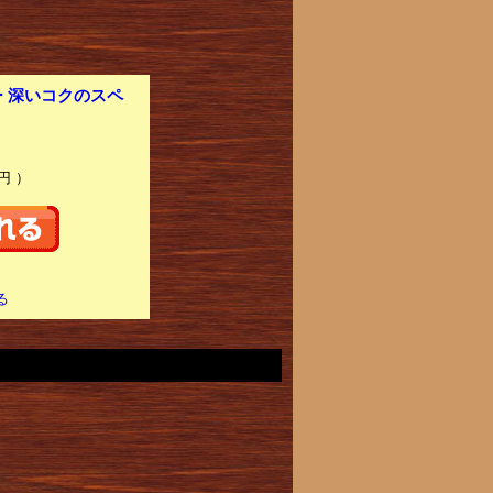
 深いコクのスペ
円 ）
る