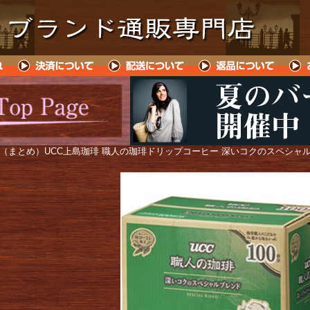
 （まとめ）UCC上島珈琲 職人の珈琲ドリップコーヒー 深いコクのスペシャルブレンド