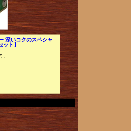
ー 深いコクのスペシャ
2セット】
円 ）