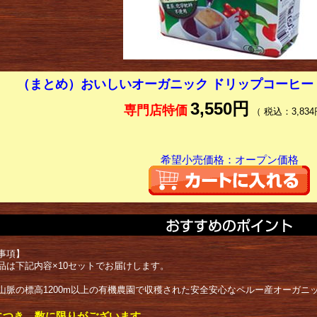
（まとめ）おいしいオーガニック ドリップコーヒー 8
3,550円
専門店特価
（ 税込：3,834
希望小売価格：オープン価格
事項】
品は下記内容×10セットでお届けします。
山脈の標高1200m以上の有機農園で収穫された安全安心なペルー産オーガニ
につき、数に限りがございます。