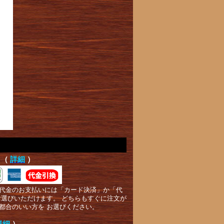
て（
詳細
）
代金のお支払いには「カード決済」か「代
お選びいただけます。 どちらもすぐに注文が
都合のいい方を お選びください。
詳細
）