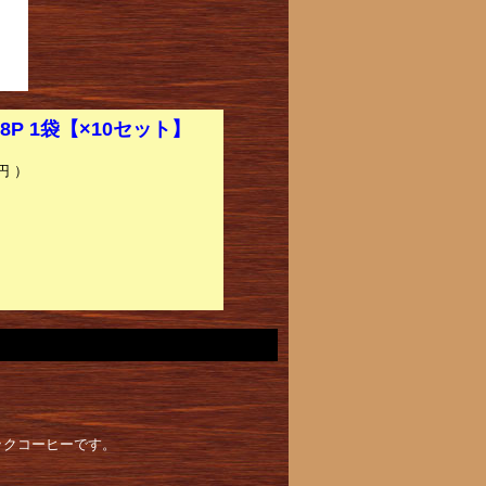
P 1袋【×10セット】
円 ）
ックコーヒーです。