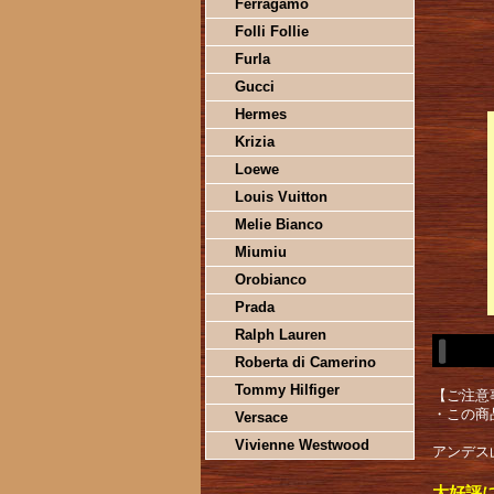
Ferragamo
Folli Follie
Furla
Gucci
Hermes
Krizia
Loewe
Louis Vuitton
Melie Bianco
Miumiu
Orobianco
Prada
Ralph Lauren
Roberta di Camerino
Tommy Hilfiger
【ご注意
・この商
Versace
Vivienne Westwood
アンデス
大好評