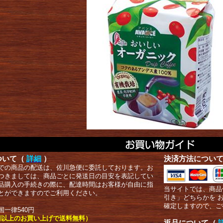
ついて（
詳細
）
決済方法につい
での商品の配送は、佐川急便に委託しております。お
つきましては、商品ごとに発送日の目安を表記してい
品購入の手続きの際に、配達時間はお客様が自由に指
当サイトでは、商品
とができますのでご利用ください。
引き」どちらかを 
確定しますので、ご
国一律540円
00円以上のお買い上げで送料無料）
返品について（