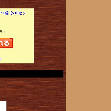
1袋【×10セッ
円 ）
る