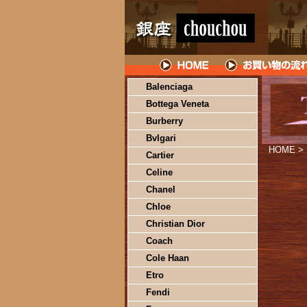
Balenciaga
Bottega Veneta
Burberry
Bvlgari
HOME
>
Cartier
Celine
Chanel
Chloe
Christian Dior
Coach
Cole Haan
Etro
Fendi