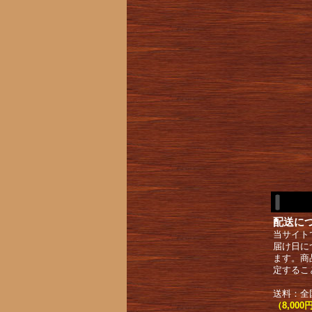
配送に
当サイト
届け日に
ます。商
定するこ
送料：全
（8,0