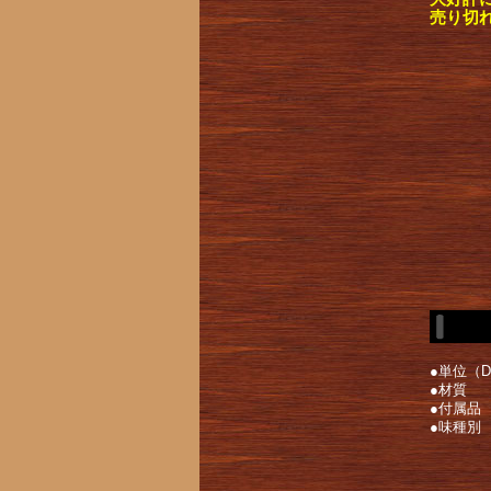
売り切
●単位（
●材質
●付属品
●味種別