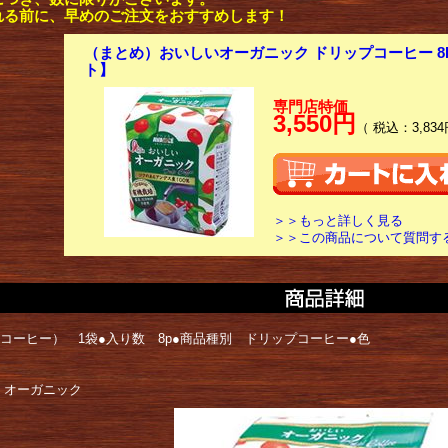
れる前に、早めのご注文をおすすめします！
（まとめ）おいしいオーガニック ドリップコーヒー 8P 
ト】
専門店特価
3,550円
（ 税込：3,834
＞＞もっと詳しく見る
＞＞この商品について質問す
Dコーヒー） 1袋●入り数 8p●商品種別 ドリップコーヒー●色
 オーガニック