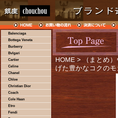
Balenciaga
Bottega Veneta
Burberry
Bvlgari
HOME
> （まとめ
Cartier
Celine
げた豊かなコクのモカブ
Chanel
Chloe
Christian Dior
Coach
Cole Haan
Etro
Fendi