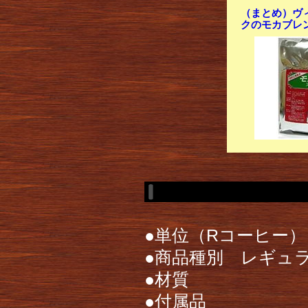
（まとめ）ヴ
クのモカブレンド
●単位（Rコーヒー） 
●商品種別 レギュ
●材質
●付属品