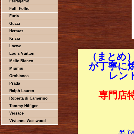
Ferragamo
Folli Follie
Furla
Gucci
Hermes
Krizia
Loewe
Louis Vuitton
（まとめ
Melie Bianco
が丁寧に
Miumiu
レンド
Orobianco
Prada
Ralph Lauren
専門店
Roberta di Camerino
Tommy Hilfiger
Versace
Vivienne Westwood
希