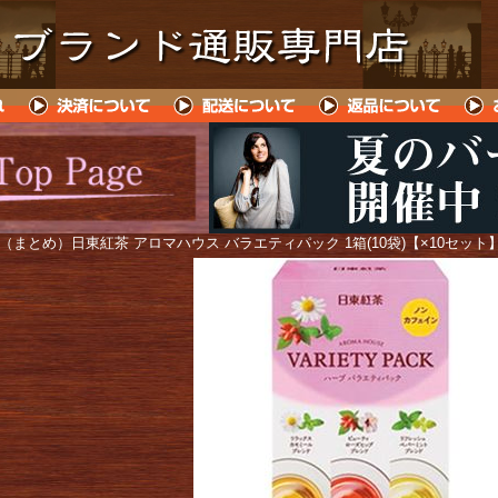
 （まとめ）日東紅茶 アロマハウス バラエティパック 1箱(10袋)【×10セット