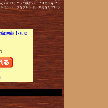
いといわれるバラの実にハイビスカスをブレ
にレモンハーブをブレンド。気分をリフレッ
10袋)【×10セ
円 ）
る