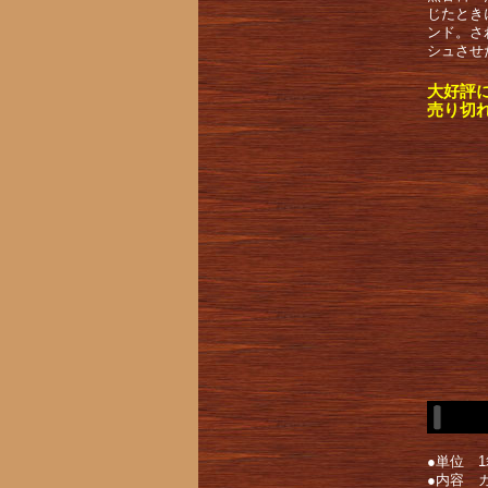
じたとき
ンド。さ
シュさせ
大好評
売り切
●単位 1
●内容 