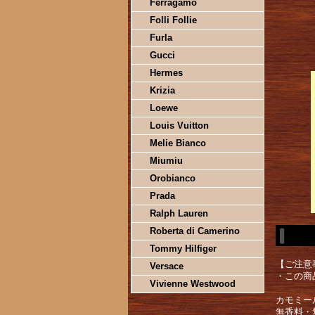
Ferragamo
Folli Follie
Furla
Gucci
Hermes
Krizia
Loewe
Louis Vuitton
Melie Bianco
Miumiu
Orobianco
Prada
Ralph Lauren
Roberta di Camerino
Tommy Hilfiger
【ご注意
Versace
・この商
Vivienne Westwood
カモミー
無香料・