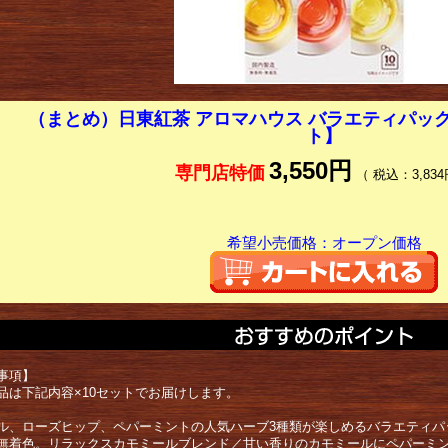
（まとめ）日東紅茶 アロマハウス バラエティパック 1
ト】
3,550円
専門店特価
（ 税込：3,834
希望小売価格：オープン価格
事項】
品は下記内容×10セットでお届けします。
ル、ローズヒップ、ペパーミントの人気ハーブ3種類が楽しめるバラエティパ
無着色。リラックスカモミールブレンド／甘い香りのカモミールにペパーミ