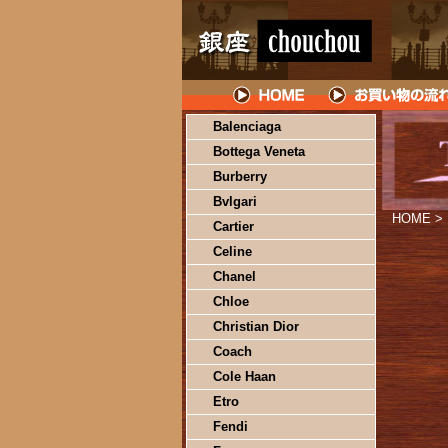
Balenciaga
Bottega Veneta
Burberry
Bvlgari
HOME
>
Cartier
Celine
Chanel
Chloe
Christian Dior
Coach
Cole Haan
Etro
Fendi