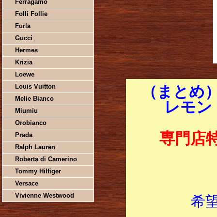
Ferragamo
Folli Follie
Furla
Gucci
Hermes
Krizia
Loewe
Louis Vuitton
（まとめ
Melie Bianco
レモン 
Miumiu
Orobianco
専門店
Prada
Ralph Lauren
Roberta di Camerino
Tommy Hilfiger
Versace
Vivienne Westwood
希