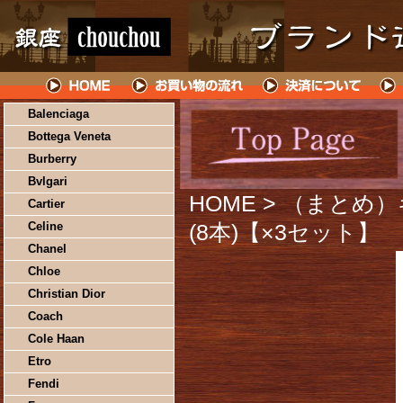
Balenciaga
Bottega Veneta
Burberry
Bvlgari
HOME
> （まとめ）
Cartier
Celine
(8本)【×3セット】
Chanel
Chloe
Christian Dior
Coach
Cole Haan
Etro
Fendi