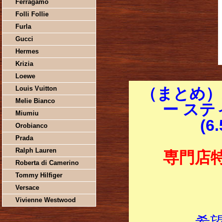
Ferragamo
Folli Follie
Furla
Gucci
Hermes
Krizia
Loewe
Louis Vuitton
（まとめ）
Melie Bianco
ー ステ
Miumiu
(6
Orobianco
Prada
Ralph Lauren
専門店
Roberta di Camerino
Tommy Hilfiger
Versace
Vivienne Westwood
希