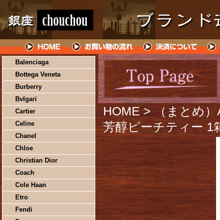
Balenciaga
Bottega Veneta
Burberry
Bvlgari
HOME
> （まとめ）
Cartier
Celine
芳醇ピーチティー 1箱(
Chanel
Chloe
Christian Dior
Coach
Cole Haan
Etro
Fendi