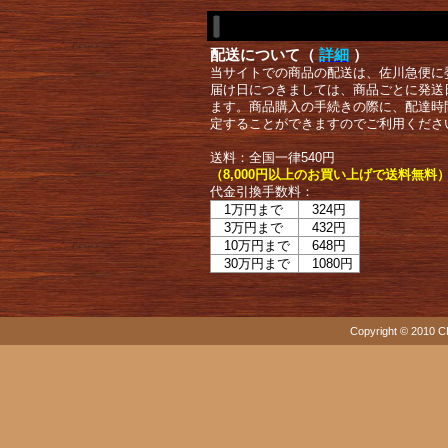
配送について（
詳細
）
当サイトでの商品の配送は、佐川急便に
届け日につきましては、商品ごとに発送
ます。商品購入の手続きの際に、配達時
定することができますのでご利用くださ
送料：全国一律540円
（8,000円以上のお買い上げで送料無料
代金引換手数料：
1万円まで
324円
3万円まで
432円
10万円まで
648円
30万円まで
1080円
Copyright © 2010 