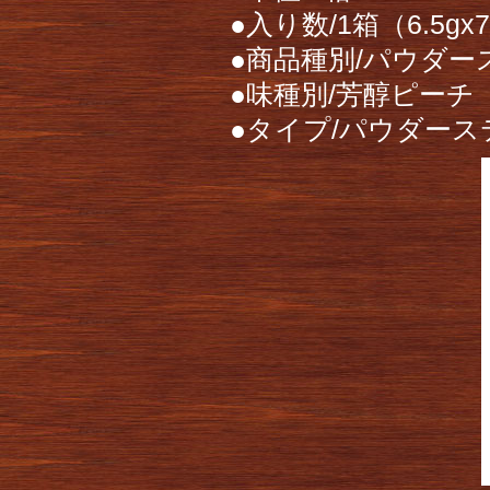
●入り数/1箱（6.5gx
●商品種別/パウダ
●味種別/芳醇ピーチ
●タイプ/パウダー