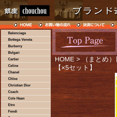
Balenciaga
Bottega Veneta
Burberry
Bvlgari
HOME
> （まとめ）
Cartier
Celine
【×5セット】
Chanel
Chloe
Christian Dior
Coach
Cole Haan
Etro
Fendi