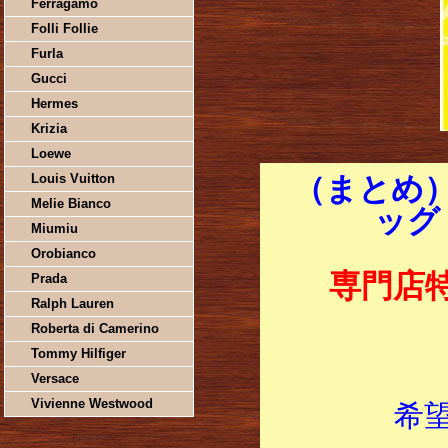
Ferragamo
Folli Follie
Furla
Gucci
Hermes
Krizia
Loewe
Louis Vuitton
（まとめ）
Melie Bianco
ッグ 
Miumiu
Orobianco
専門店
Prada
Ralph Lauren
Roberta di Camerino
Tommy Hilfiger
Versace
Vivienne Westwood
希